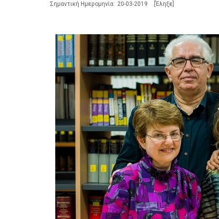
Σημαντική Ημερομηνία:
20-03-2019
[Έληξε]