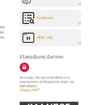
Kατάλογoς
άνη
ρα.
του
HEAL-Link
.
Εξακρίβωση Δικτύου
Δυστυχώς, δεν έχετε πρόσβαση στις
ηλεκτρονικές συνδρομητικές πηγές της
Βιβλιοθήκης!
Οδηγίες VPN