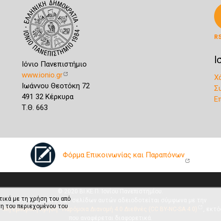
R
Ι
Ιόνιο Πανεπιστήμιο
www.ionio.gr
Χ
Ιωάννου Θεοτόκη 72
Σ
491 32 Κέρκυρα
Ε
Τ.Θ. 663
Φόρμα Επικοινωνίας και Παραπόνων
© 2020 ΒΙ.ΚΕ.Π. Ιονίου Πανεπιστημίου.
τικά με τη χρήση του από
Το περιεχόμενο των σελίδων αυτών αδειοδοτείται σύμφωνα με την
η του περιεχομένου του
 Μη Εμπορική Χρήση - Παρόμοια Διανομή 4.0 Διεθνές (CC BY-NC-SA 4.0)
, εκτό
που αναφέρεται διαφορετικά.