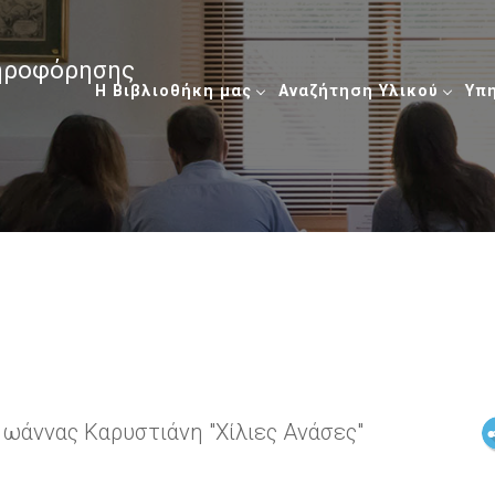
ληροφόρησης
Η Βιβλιοθήκη μας
Αναζήτηση Υλικού
Υπ
Ιωάννας Καρυστιάνη "Χίλιες Ανάσες"