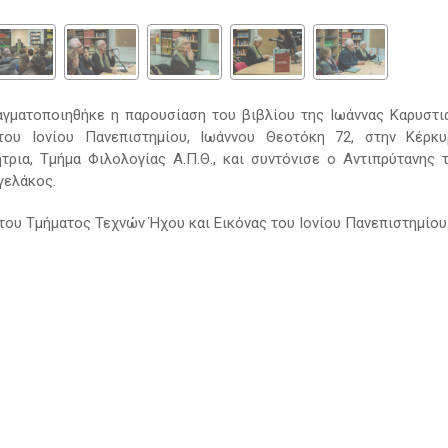
ραγματοποιηθήκε η παρουσίαση του βιβλίου της Ιωάννας Καρυστι
ου Ιονίου Πανεπιστημίου, Ιωάννου Θεοτόκη 72, στην Κέρκυ
τρια, Τμήμα Φιλολογίας Α.Π.Θ., και συντόνισε ο Αντιπρύτανης 
γελάκος.
τoυ Τμήματος Τεχνών Ήχου και Εικόνας του Ιονίου Πανεπιστημίου