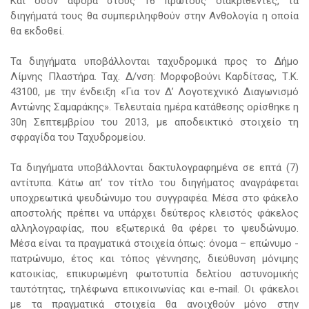
Και όσον αφορά στους 16 πρώτους διακριθέντες, τα
διηγήματά τους θα συμπεριληφθούν στην Ανθολογία η οποία
θα εκδοθεί.
Τα διηγήματα υποβάλλονται ταχυδρομικά προς το Δήμο
Λίμνης Πλαστήρα. Ταχ. Δ/νση: Μορφοβούνι Καρδίτσας, Τ.Κ.
43100, με την ένδειξη «Για τον Δ’ Λογοτεχνικό Διαγωνισμό
Αντώνης Σαμαράκης». Τελευταία ημέρα κατάθεσης ορίσθηκε η
30η Σεπτεμβρίου του 2013, με αποδεικτικό στοιχείο τη
σφραγίδα του Ταχυδρομείου.
Τα διηγήματα υποβάλλονται δακτυλογραφημένα σε επτά (7)
αντίτυπα. Κάτω απ’ τον τίτλο του διηγήματος αναγράφεται
υποχρεωτικά ψευδώνυμο του συγγραφέα. Μέσα στο φάκελο
αποστολής πρέπει να υπάρχει δεύτερος κλειστός φάκελος
αλληλογραφίας, που εξωτερικά θα φέρει το ψευδώνυμο.
Μέσα είναι τα πραγματικά στοιχεία όπως: όνομα – επώνυμο -
πατρώνυμο, έτος και τόπος γέννησης, διεύθυνση μόνιμης
κατοικίας, επικυρωμένη φωτοτυπία δελτίου αστυνομικής
ταυτότητας, τηλέφωνα επικοινωνίας και e-mail. Οι φάκελοι
με τα πραγματικά στοιχεία θα ανοιχθούν μόνο στην