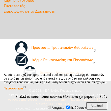
Χάρτης Ιστότοπου
Συντελεστές
Επικοινωνία με το Διαχειριστή
Προστασία Προσωπικών Δεδομένων
Φόρμα Επικοινωνίας και Παραπόνων
Δήλωση Προσβασιμότητας
Αυτός ο ιστοχώρος χρησιμοποιεί cookies για τη συλλογή πληροφοριών
σχετικά με τη χρήση του από επισκέπτες, με στόχο την κάλυψη των
αναγκών τους καθώς και τη βελτίωση του περιεχομένου του ιστοχώρου.
Περισσότερα
© 2020 ΒΙ.ΚΕ.Π. Ιονίου Πανεπιστημίου.
Το περιεχόμενο των σελίδων αυτών αδειοδοτείται σύμφωνα με την
Επιλέξτε ποιοι τύποι cookies θέλετε να χρησιμοποιηθούν
Αναφορά Δημιουργού - Μη Εμπορική Χρήση - Παρόμοια Διανομή 4.0
Διεθνές (CC BY-NC-SA 4.0)
Αναγκαία
Επιδόσεων
, εκτός από τις περιπτώσεις που αναφέρεται διαφορετικά.