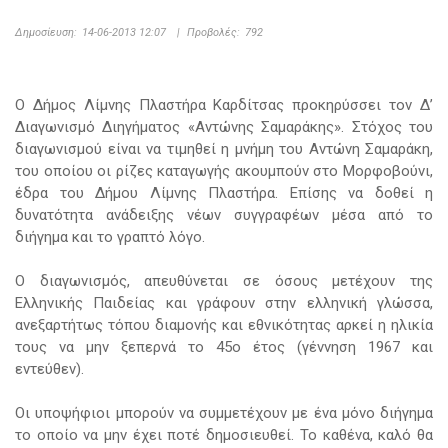
Δημοσίευση:
14-06-2013 12:07
|
Προβολές:
792
Ο Δήμος Λίμνης Πλαστήρα Καρδίτσας προκηρύσσει τον Δ’
Διαγωνισμό Διηγήματος «Αντώνης Σαμαράκης». Στόχος του
διαγωνισμού είναι να τιμηθεί η μνήμη του Αντώνη Σαμαράκη,
του οποίου οι ρίζες καταγωγής ακουμπούν στο Μορφοβούνι,
έδρα του Δήμου Λίμνης Πλαστήρα. Επίσης να δοθεί η
δυνατότητα ανάδειξης νέων συγγραφέων μέσα από το
διήγημα και το γραπτό λόγο.
Ο διαγωνισμός, απευθύνεται σε όσους μετέχουν της
Ελληνικής Παιδείας και γράφουν στην ελληνική γλώσσα,
ανεξαρτήτως τόπου διαμονής και εθνικότητας αρκεί η ηλικία
τους να μην ξεπερνά το 45ο έτος (γέννηση 1967 και
εντεύθεν).
Οι υποψήφιοι μπορούν να συμμετέχουν με ένα μόνο διήγημα
το οποίο να μην έχει ποτέ δημοσιευθεί. Το καθένα, καλό θα