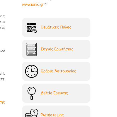
www.ionio.gr
ιος
και
Θεματικές Πύλες
τις
Συχνές Ερωτήσεις
ίου
Ωράριο Λειτουργίας
ΕΠ,
ετε
Δελτία Έρευνας
της
Ρωτήστε μας