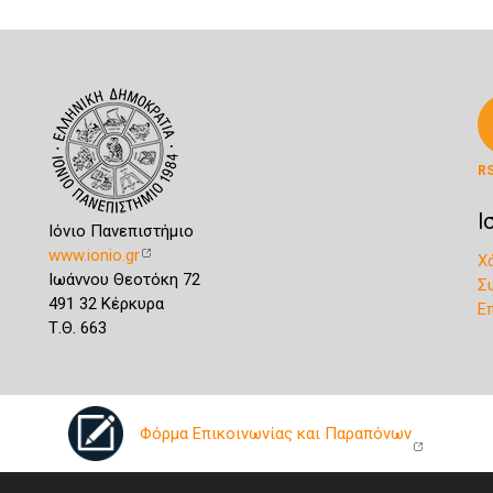
R
Ι
Ιόνιο Πανεπιστήμιο
www.ionio.gr
Χ
Ιωάννου Θεοτόκη 72
Σ
491 32 Κέρκυρα
Ε
Τ.Θ. 663
Φόρμα Επικοινωνίας και Παραπόνων