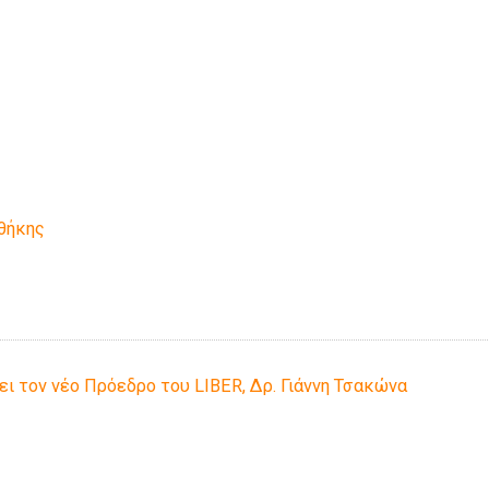
οθήκης
ι τον νέο Πρόεδρο του LIBER, Δρ. Γιάννη Τσακώνα