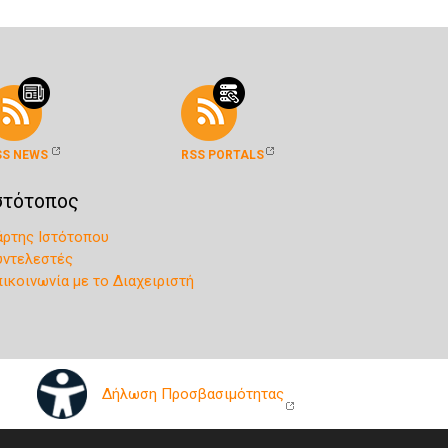
SS NEWS
RSS PORTALS
στότοπος
άρτης Ιστότοπου
υντελεστές
πικοινωνία με το Διαχειριστή
Δήλωση Προσβασιμότητας