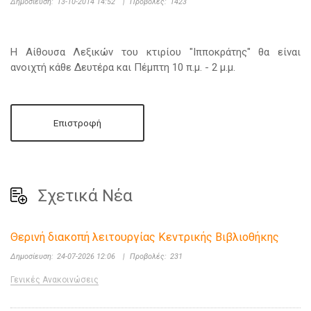
Δημοσίευση:
13-10-2014 14:52
|
Προβολές:
1423
Η Αίθουσα Λεξικών του κτιρίου "Ιπποκράτης" θα είναι
ανοιχτή κάθε Δευτέρα και Πέμπτη 10 π.μ. - 2 μ.μ.
Επιστροφή
Σχετικά Νέα
Θερινή διακοπή λειτουργίας Κεντρικής Βιβλιοθήκης
Δημοσίευση:
24-07-2026 12:06
|
Προβολές:
231
Γενικές Ανακοινώσεις