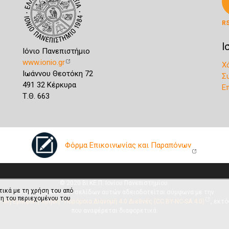
R
Ι
Ιόνιο Πανεπιστήμιο
www.ionio.gr
Χ
Ιωάννου Θεοτόκη 72
Σ
491 32 Κέρκυρα
Ε
Τ.Θ. 663
Φόρμα Επικοινωνίας και Παραπόνων
© 2020 ΒΙ.ΚΕ.Π. Ιονίου Πανεπιστημίου.
τικά με τη χρήση του από
Το περιεχόμενο των σελίδων αυτών αδειοδοτείται σύμφωνα με την
η του περιεχομένου του
 Μη Εμπορική Χρήση - Παρόμοια Διανομή 4.0 Διεθνές (CC BY-NC-SA 4.0)
, εκτό
που αναφέρεται διαφορετικά.