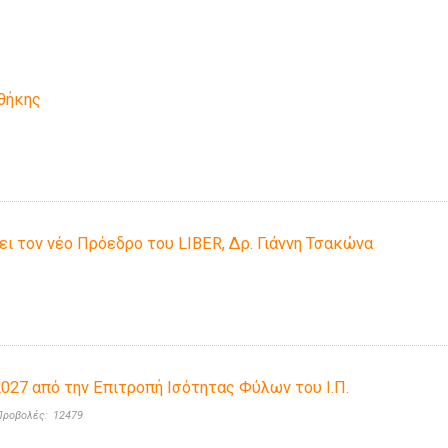
οθήκης
ι τον νέο Πρόεδρο του LIBER, Δρ. Γιάννη Τσακώνα
027 από την Επιτροπή Ισότητας Φύλων του Ι.Π.
Προβολές:
12479