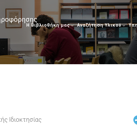
ληροφόρησης
Η Βιβλιοθήκη μας
Αναζήτηση Υλικού
Υπ
ής Ιδιοκτησίας