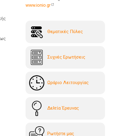
www.ionio.gr
κής
Θεματικές Πύλες
εως
Συχνές Ερωτήσεις
Ωράριο Λειτουργίας
Δελτία Έρευνας
Ρωτήστε μας