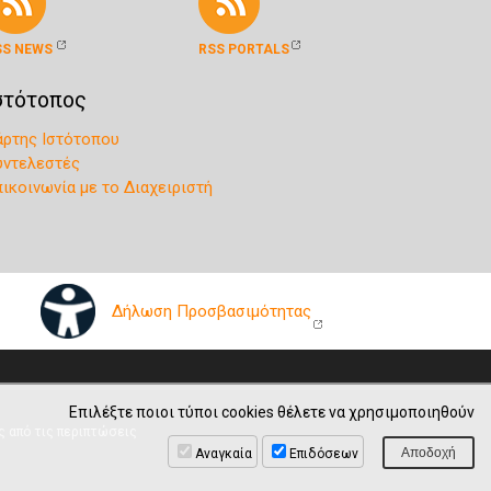
SS NEWS
RSS PORTALS
στότοπος
άρτης Ιστότοπου
υντελεστές
πικοινωνία με το Διαχειριστή
Δήλωση Προσβασιμότητας
Επιλέξτε ποιοι τύποι cookies θέλετε να χρησιμοποιηθούν
ς από τις περιπτώσεις
Αναγκαία
Επιδόσεων