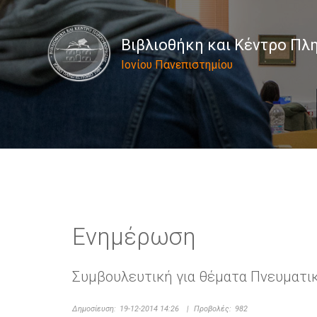
Βιβλιοθήκη και Κέντρο Π
Ιονίου Πανεπιστημίου
Ενημέρωση
Συμβουλευτική για θέματα Πνευματικ
Δημοσίευση:
19-12-2014 14:26
|
Προβολές:
982