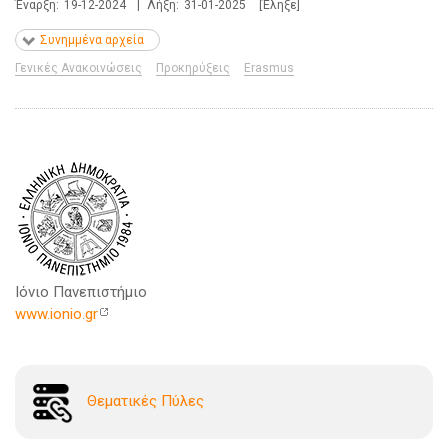
Έναρξη:
19-12-2024
|
Λήξη:
31-01-2025
[Έληξε]
Συνημμένα αρχεία
Γενικές Ανακοινώσεις
Προκηρύξεις
Erasmus
Ιόνιο Πανεπιστήμιο
www.ionio.gr
Θεματικές Πύλες