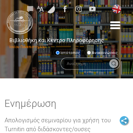
Βιβλιοθήκη και Κέντρο Πληροφόρησης
Ιονίου Πανεπιστημίου
Ιστότοπος
Ανακοινώσεις
Ενημέρωση
Απολογισμός σεμιναρίου για χρήση του
Turnitin από διδάσκοντες/ουσες