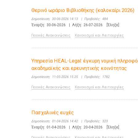
Θερινό ωράριο Βιβλιοθήκης (καλοκαίρι 2026)
Δημοσίευση:
30-06-2026 14:13
|
Προβολές:
484
Έναρξη:
30-06-2026
|
Λήξη:
26-07-2026
[Έληξε]
Γενικές Ανακοινώσεις
Κανονισμοί και Λειτουργίες
Υπηρεσία HEAL-Legal: έγκυρη νομική πληροφό
ακαδημαϊκής και ερευνητικής κοινότητας
Δημοσίευση:
11-05-2026 15:25
|
Προβολές:
1782
Γενικές Ανακοινώσεις
Κανονισμοί και Λειτουργίες
Πασχαλινές ευχές
Δημοσίευση:
01-04-2026 14:42
|
Προβολές:
323
Έναρξη:
01-04-2026
|
Λήξη:
20-04-2026
[Έληξε]
Γενικές Ανακοινώσεις
Κανονισμοί και Λειτουργίες