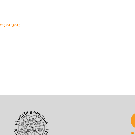
κες ευχές
R