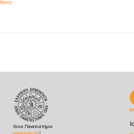
οθήκης
R
Ι
Ιόνιο Πανεπιστήμιο
www.ionio.gr