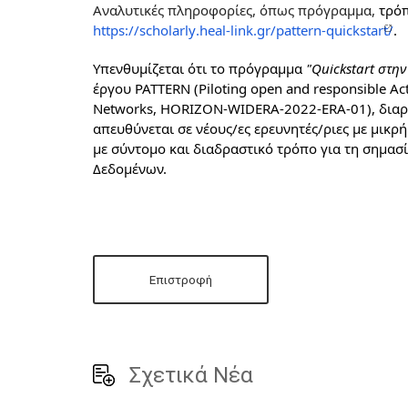
Αναλυτικές πληροφορίες, όπως πρόγραμμα, 
https
://
scholarly
.
heal
-
link
.
gr
/
pattern
-
quickstart
/
.
Υπενθυμίζεται ότι το πρόγραμμα 
"
Quickstart
 στην
έργου 
PATTERN
 (
Piloting
open
and
responsible
Act
Networks
, 
HORIZON
-
WIDERA
-2022-
ERA
-01), δια
απευθύνεται σε νέους/ες ερευνητές/ριες με 
μικρή
με σύντομο και 
διαδραστικό τρόπο για τη σημασί
Δεδομένων.
Επιστροφή
Σχετικά Νέα