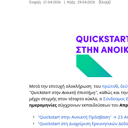
Έναρξη:
21-04-2026
|
Λήξη:
29-04-2026
[Έληξε]
Μετά την επιτυχή ολοκλήρωση
 του 
πρώτου
, 
δεύ
"
Quickstart
 στην Ανοικτή Επιστήμη"
, καθώς και τη
μέχρι στιγμής στον τέταρτο κύκλο, ο 
Σύνδεσμος 
ημερομηνίες 
σύγχρονων εκπαιδεύσεων τον 
Απρ
"
Quickstart
 στην Ανοικτή Πρόσβαση" → 23 Α
"
Quickstart
στη Διαχείριση Ερευνητικών Δεδ