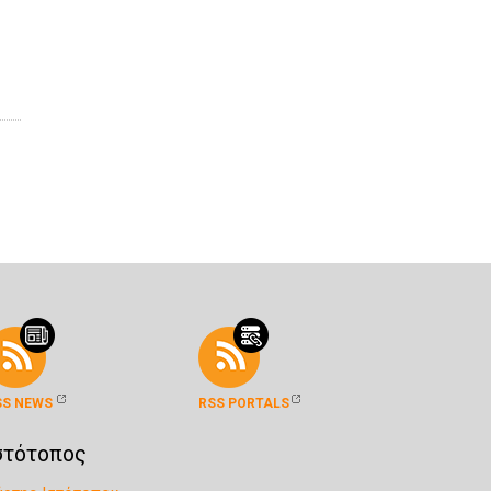
SS NEWS
RSS PORTALS
στότοπος