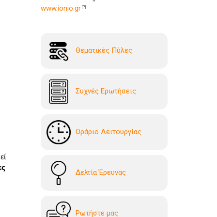
www.ionio.gr
Θεματικές Πύλες
Συχνές Ερωτήσεις
Ωράριο Λειτουργίας
ί 
ς 
Δελτία Έρευνας
Ρωτήστε μας