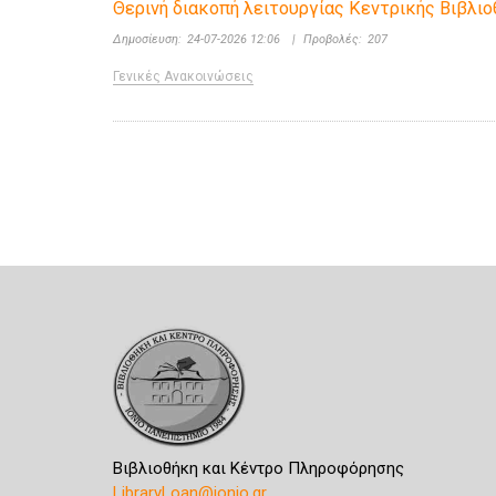
Θερινή διακοπή λειτουργίας Κεντρικής Βιβλι
Δημοσίευση:
24-07-2026 12:06
|
Προβολές:
207
Γενικές Ανακοινώσεις
Βιβλιοθήκη και Κέντρο Πληροφόρησης
LibraryLoan@ionio.gr