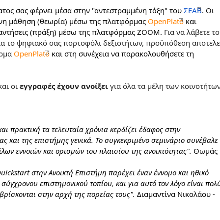
τος σας φέρνει μέσα στην "αντεστραμμένη τάξη" του 
ΣΕΑΒ
. Οι 
ονη μάθηση (θεωρία) μέσω της πλατφόρμας 
OpenPlato
 και 
αντήσεις (πράξη) μέσω της πλατφόρμας 
ZOOM
.
 Για να λάβετε το 
ια το ψηφιακό σας πορτοφόλι δεξιοτήτων, προϋπόθεση αποτελεί
ρμα 
OpenPlato
και στη συνέχεια να παρακολουθήσετε τη
και οι 
εγγραφές έχουν ανοίξει
 για όλα τα μέλη των κοινοτήτων
αι πρακτική τα τελευταία χρόνια κερδίζει έδαφος στην 
ς και της επιστήμης γενικά. Το συγκεκριμένο σεμινάριο συνέβαλε 
ων εννοιών και ορισμών του πλαισίου της ανοικτότητας". 
Θωμάς 
uickstart
 στην Ανοικτή Επιστήμη παρέχει έναν έννομο και ηθικό 
σύγχρονου επιστημονικού τοπίου, και για αυτό τον λόγο είναι πολύ
βρίσκονται στην αρχή της πορείας τους". 
Διαμαντίνα Νικολάου 
- 