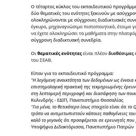
Ο τέταρτος κύκλος του εκπαιδευτικού προγράμμα
δύο θεματικές του ενότητες ξεκινούν με ασύγχρ
ολοκληρώνονται με σύγχρονες διαδικτυακές συν
έγκυρο, μηχαναγνώσιμο πιστοποιητικό, έτοιμο γ
να έχετε ολοκληρώσει τα μαθήματα στην πλατφό
σύγχρονη διαδικτυακή συνεδρία.
Οι 
θεματικές ενότητες 
είναι πλέον 
διαθέσιμες 
του ΣΕΑΒ. 
Είπαν για το 
εκπαιδευτικό 
πρόγραμμα:
"Η λεγόμενη ανοικτότητα των δεδομένων ως έννοια κ
επιστημολογική πρακτική της τεκμηριωμένης έρευνα
στη λεπτομερή περιγραφή και διασάφηση των ποικίλ
Κυλινδρής 
- E
ΔΙΠ, Πανεπιστήμιο Θεσσαλίας
"Για μένα, το θετικότερο ίσως στοιχείο είναι ότι το 
Q
τρόπο να αντιμετωπιστούν κάποιες παθογένειες του 
καλό το γεγονός ότι προσφέρεται σε ερευνητές που 
Υποψήφια Διδακτόρισσα, Πανεπιστήμιο Πατρών