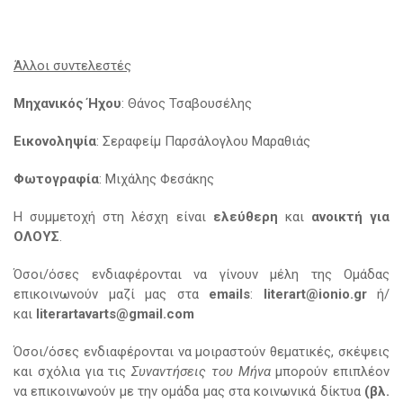
Άλλοι συντελεστές
Μηχανικός Ήχου
: Θάνος Τσαβουσέλης
Εικονοληψία
: Σεραφείμ Παρσάλογλου Μαραθιάς
Φωτογραφία
: Μιχάλης Φεσάκης
Η συμμετοχή στη λέσχη είναι
ελεύθερη
και
ανοικτή για
OΛΟΥΣ
.
Όσοι/όσες ενδιαφέρονται να γίνουν μέλη της Ομάδας
επικοινωνούν μαζί μας στα
emails
:
literart@ionio.gr
ή/
και
literartavarts@gmail.com
Όσοι/όσες ενδιαφέρονται να μοιραστούν θεματικές, σκέψεις
και σχόλια για τις
Συναντήσεις του Μήνα
μπορούν επιπλέον
να επικοινωνούν με την ομάδα μας στα κοινωνικά δίκτυα
(βλ.