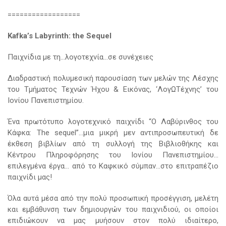
==================
Kafka
’
s
Labyrinth
:
the
Sequel
Παιχνίδια με τη…λογοτεχνία…σε συνέχειες
Διαδραστική πολυμεσική παρουσίαση των μελών της Λέσχης
του Τμήματος Τεχνών Ήχου & Εικόνας, ‘ΛογΩΤέχνης’ του
Ιονίου Πανεπιστημίου.
Ένα πρωτότυπο λογοτεχνικό παιχνίδι “Ο Λαβύρινθος του
Κάφκα: The sequel”…μια μικρή μεν αντιπροσωπευτική δε
έκθεση βιβλίων από τη συλλογή της Βιβλιοθήκης και
Κέντρου Πληροφόρησης του Ιονίου Πανεπιστημίου…
επιλεγμένα έργα… από το Καφκικό σύμπαν…στο επιτραπέζιο
παιχνίδι μας!
Όλα αυτά μέσα από την πολύ προσωπική προσέγγιση, μελέτη
και εμβάθυνση των δημιουργών του παιχνιδιού, οι οποίοι
επιδιώκουν να μας μυήσουν στον πολύ ιδιαίτερο,