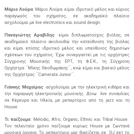
Μάριο Λούρα
: Μάριο Λούρα: είμαι ιδρυτικό μέλος και κύριος
παραγωγός του σχήματος, σε ακαδημαϊκό πλαίσιο
ασχολούμαι με live electronics και sound design.
Παναγιώτης Αραβίδης
: είμαι διπλωματούχος βιόλας, σε
ακαδημαϊκό πλαίσιο ακολουθώ την κατεύθυνση της βιόλας
και είμαι επίσης ιδρυτικό μέλος και υπεύθυνος δημοσίων
σχέσεων του σχήματος. Έχω συνεργαστεί με τις ορχήστρες
Σύγχρονης Μουσικής της ΕΡΤ, τη Φ.Ε.Κ., τη Σύγχρονη
Ορχήστρα ́ ́Μίκης Θεοδωράκης ́ ́, ενώ είμαι και βασικό μέλος
της Ορχήστρας ́ ́Camerata Junior ́ ́.
Γιάννης Μαχαίρας
: ασχολούμαι με την ηλεκτρική κιθάρα και
την παραγωγή ηλεκτρονικής μουσικής. Δίνω live συναυλίες
σε Κέρκυρα και Ηλεία, με ρεπερτόριο από τη jazz και τη
House.
Τι
παίζουμε
: Melodic, Afro, Organic, Ethnic και Tribal House.
Τον τελευταίο χρόνο παίζουμε κυρίως House με ζωντανά
μουσικά όργανα. Το ρεπερτόριο μας βασίζεται σε DJ σετ το