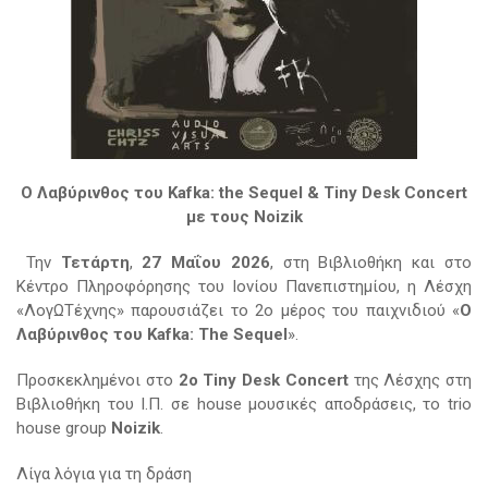
Ο
Λαβύρινθος
του
Kafka: the Sequel
&
Tiny Desk Concert
με τους
Noizik
Την
Τετάρτη
,
27 Μαΐου 2026
, στη Βιβλιοθήκη και στο
Κέντρο Πληροφόρησης του Ιονίου Πανεπιστημίου, η Λέσχη
«ΛογΩΤέχνης» παρουσιάζει το 2ο μέρος του παιχνιδιού «
Ο
Λαβύρινθος του
Kafka
:
The
Sequel
».
Προσκεκλημένοι στο
2ο
Tiny
Desk
Concert
της Λέσχης στη
Βιβλιοθήκη του Ι.Π. σε house μουσικές αποδράσεις, το trio
house group
Noizik
.
Λίγα λόγια για τη δράση