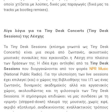
οποίο χτίζεται με λούπες, δικές μας παραγωγές (δικά μας τα
tracks με bootleg remixes).
Λίγα
λόγια
για
τα
Tiny Desk Concerts (Tiny Desk
Sessions)
της
Λέσχης
Τα Tiny Desk Sessions (επίσημα γνωστά ως Tiny Desk
Concerts) είναι μια σειρά από ζωντανές, ακουστικές
μουσικές συναυλίες που εγκαινιάζει η Λέσχη στο πλαίσιο
των δράσεων της. Η ιδέα έχει αντληθεί από τα
Tiny Desk
Sessions
που διοργανώνονται από τον φορέα
NPR Music
(National Public Radio). Για την υλοποίηση των live sessions
έχει επιλεγεί (και) ο χώρος της Βιβλιοθήκης του Ι.Π. ως ένας
ζωντανός, δυναμικός ακαδημαϊκός αλλά και εργασιακός
χώρος, ακολουθώντας και τη φιλοσοφία των Tiny Desk
Sessions. Η ατμόσφαιρα επιδιώκει να μας συνδέσει με τη
«γυμνή» (stripped-down) πλευρά της μουσικής...χωρίς εφέ,
ακριβό εξοπλισμό…αναδεικνύοντας εναλλακτικούς τρόπους