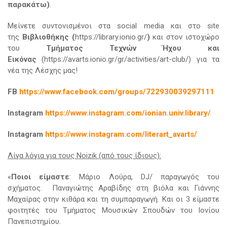
παρακάτω)
.
Μείνετε συντονισμένοι στα social media και στο site
της
Βιβλιοθήκης (
https://library.ionio.gr/
)
και στον ιστοχώρο
του
Τμήματος Τεχνών Ήχου και
Εικόνας
(https://avarts.ionio.gr/gr/activities/art-club/) για τα
νέα της Λέσχης μας!
FB
https://www.facebook.com/groups/722930039297111
Instagram
https://www.instagram.com/ionian.univ.library/
Instagram
https://www.instagram.com/literart_avarts/
Λίγα λόγια για τους
Noizik
(από τους ίδιους):
«
Ποιοι είμαστε
: Μάριο Λούρα, DJ/ παραγωγός του
σχήματος. Παναγιώτης Αραβίδης στη βιόλα και Γιάννης
Μαχαίρας στην κιθάρα και τη συμπαραγωγή. Και οι 3 είμαστε
φοιτητές του Τμήματος Μουσικών Σπουδών του Ιονίου
Πανεπιστημίου.