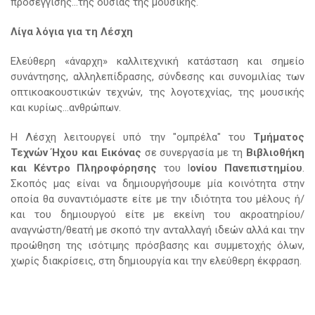
προσέγγισης…της ουσίας της μουσικής.
Λίγα λόγια για τη Λέσχη
Ελεύθερη «άναρχη» καλλιτεχνική κατάσταση και σημείο
συνάντησης, αλληλεπίδρασης, σύνδεσης και συνομιλίας των
οπτικοακουστικών τεχνών, της λογοτεχνίας, της μουσικής
και κυρίως…ανθρώπων.
Η Λέσχη λειτουργεί υπό την "ομπρέλα" του
Τμήματος
Τεχνών Ήχου και Εικόνας
σε συνεργασία με τη
Βιβλιοθήκη
και Κέντρο Πληροφόρησης
του Ι
ονίου Πανεπιστημίου
.
Σκοπός μας είναι να δημιουργήσουμε μία κοινότητα στην
οποία θα συναντιόμαστε είτε με την ιδιότητα του μέλους ή/
και του δημιουργού είτε με εκείνη του ακροατηρίου/
αναγνώστη/θεατή με σκοπό την ανταλλαγή ιδεών αλλά και την
προώθηση της ισότιμης πρόσβασης και συμμετοχής όλων,
χωρίς διακρίσεις, στη δημιουργία και την ελεύθερη έκφραση.