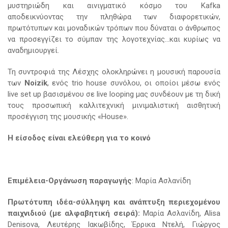
μυστηριώδη και αινιγματικό κόσμο του Kafka
αποδεικνύοντας την πληθώρα των διαφορετικών,
πρωτότυπων και μοναδικών τρόπων που δύναται ο άνθρωπος
να προσεγγίζει το σύμπαν της λογοτεχνίας…και κυρίως να
αναδημιουργεί.
Τη συντροφιά της Λέσχης ολοκληρώνει η μουσική παρουσία
των
Noizik
, ενός trio house συνόλου, οι οποίοι μέσω ενός
live set up βασισμένου σε live looping μας συνδέουν με τη δική
τους προσωπική καλλιτεχνική μινιμαλιστική αισθητική
προσέγγιση της μουσικής «House».
Η είσοδος είναι ελεύθερη για το κοινό
Επιμέλεια-Οργάνωση παραγωγής
: Μαρία Ασλανίδη
Πρωτότυπη ιδέα-σύλληψη και ανάπτυξη περιεχομένου
παιχνιδιού (με αλφαβητική σειρά):
Μαρία Ασλανίδη, Alisa
Denisova, Λευτέρης Ιακωβίδης, Έρρικα Ντελή, Γιώργος