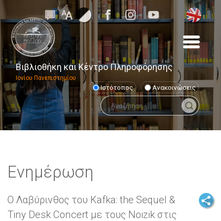
Βιβλιοθήκη και Κέντρο Πληροφόρησης
Ιονίου Πανεπιστημίου
Ιστότοπος
Ανακοινώσεις
Ενημέρωση
Ο Λαβύρινθος του Kafka: the Sequel &
Tiny Desk Concert με τους Noizik στις