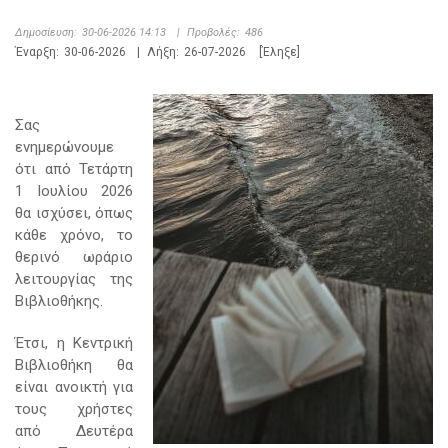
Δημοσίευση:
30-06-2026 14:13
|
Προβολές:
486
Έναρξη:
30-06-2026
|
Λήξη:
26-07-2026
[Έληξε]
Σας
ενημερώνουμε
ότι από Τετάρτη
1 Ιουλίου 2026
θα ισχύσει, όπως
κάθε χρόνο, το
θερινό ωράριο
λειτουργίας της
Βιβλιοθήκης.
Έτσι, η Κεντρική
Βιβλιοθήκη θα
είναι ανοικτή για
τους χρήστες
από Δευτέρα