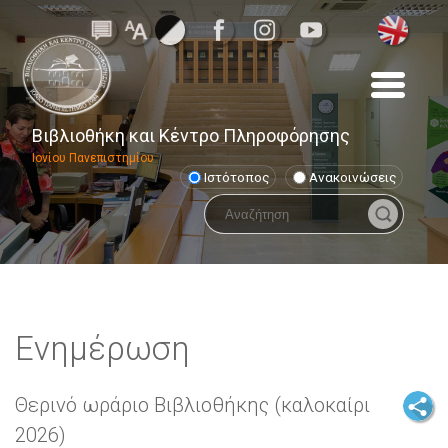
Φωτογραφία από Perfecto Capucine: https://www.pexels.com/e
Βιβλιοθήκη και Κέντρο Πληροφόρησης
Ιονίου Πανεπιστημίου
Ιστότοπος
Ανακοινώσεις
Ενημέρωση
Θερινό ωράριο Βιβλιοθήκης (καλοκαίρι
2026)