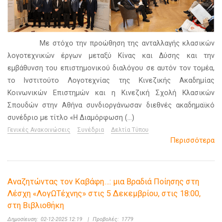
Με στόχο την προώθηση της ανταλλαγής κλασικών
λογοτεχνικών έργων μεταξύ Κίνας και Δύσης και την
εμβάθυνση του επιστημονικού διαλόγου σε αυτόν τον τομέα,
το Ινστιτούτο Λογοτεχνίας της Κινεζικής Ακαδημίας
Κοινωνικών Επιστημών και η Κινεζική Σχολή Κλασικών
Σπουδών στην Αθήνα συνδιοργάνωσαν διεθνές ακαδημαϊκό
συνέδριο με τίτλο «Η Διαμόρφωση (...)
Γενικές Ανακοινώσεις
Συνέδρια
Δελτία Τύπου
Περισσότερα
Αναζητώντας τον Καβάφη…: μια Βραδιά Ποίησης στη
Λέσχη «ΛογΩΤέχνης» στις 5 Δεκεμβρίου, στις 18:00,
στη Βιβλιοθήκη
Δημοσίευση:
02-12-2025 12:19
|
Προβολές:
1779