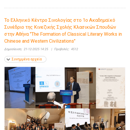
Το Ελληνικό Κέντρο Σινολογίας στο 1ο Ακαδημαϊκό
Συνέδριο της Κινεζικής Σχολής Κλασικών Σπουδών
στην Αθήνα "The Formation of Classical Literary Works in
Chinese and Western Civilizations"
Δημοσίευση:
21-12-2025 14:25
|
Προβολές:
4512
Συνημμένα αρχεία