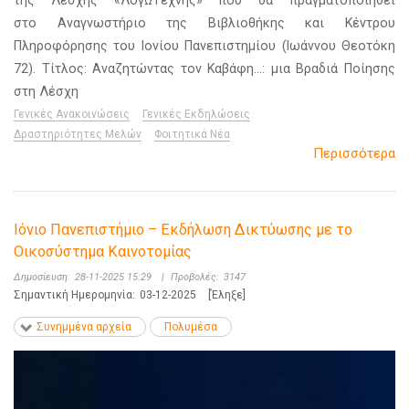
στο Αναγνωστήριο της Βιβλιοθήκης και Κέντρου
Πληροφόρησης του Ιονίου Πανεπιστημίου (Ιωάννου Θεοτόκη
72). Τίτλος: Αναζητώντας τον Καβάφη…: μια Βραδιά Ποίησης
στη Λέσχη
Γενικές Ανακοινώσεις
Γενικές Εκδηλώσεις
Δραστηριότητες Μελών
Φοιτητικά Νέα
Περισσότερα
Ιόνιο Πανεπιστήμιο – Εκδήλωση Δικτύωσης με το
Οικοσύστημα Καινοτομίας
Δημοσίευση:
28-11-2025 15:29
|
Προβολές:
3147
Σημαντική Ημερομηνία:
03-12-2025
[Έληξε]
Συνημμένα αρχεία
Πολυμέσα