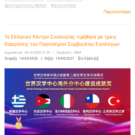
Δραστηριότητες Μελών
Φοιτητικά Νέα
Περισσότερα
Το Ελληνικό Κέντρο Σινολογίας τιμήθηκε με τρεις
διακρίσεις του Παγκόσμιου Συμβουλίου Σινολόγων
Δημοσίευση:
26-10-2025 21:36
|
Προβολές:
8484
Έναρξη:
14-04-2026
|
Λήξη:
14-04-2027
[Σε Εξέλιξη]