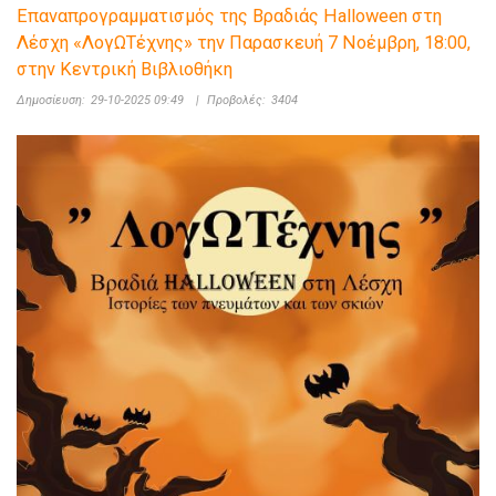
Επαναπρογραμματισμός της Βραδιάς Halloween στη
Λέσχη «ΛογΩΤέχνης» την Παρασκευή 7 Νοέμβρη, 18:00,
στην Κεντρική Βιβλιοθήκη
Δημοσίευση:
29-10-2025 09:49
|
Προβολές:
3404