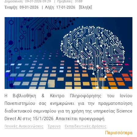
Δημοσίευση:
09-01-2026 09:29
|
Προβολές:
3188
Έναρξη:
09-01-2026
|
Λήξη:
17-01-2026
[Έληξε]
Η Βιβλιοθήκη & Κέντρο Πληροφόρησης του Ιονίου
Πανεπιστημίου σας ενημερώνει για την πραγματοποίηση
διαδικτυακού σεμιναρίου για τη χρήση της υπηρεσίας Science
Direct AI στις 15/1/2026. Απαιτείται προεγγραφή.
Γενικές Ανακοινώσεις
Έρευνα
Εκπαιδευτικές Δράσεις
Περισσότερα