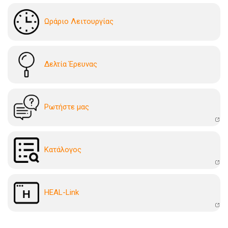
Ωράριο Λειτουργίας
Δελτία Έρευνας
Ρωτήστε μας
Kατάλογoς
HEAL-Link