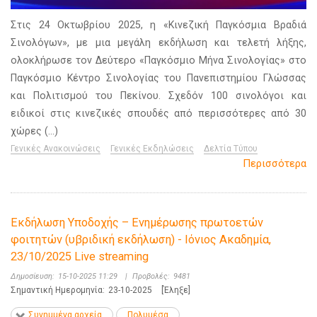
Στις 24 Οκτωβρίου 2025, η «Κινεζική Παγκόσμια Βραδιά
Σινολόγων», με μια μεγάλη εκδήλωση και τελετή λήξης,
ολοκλήρωσε τον Δεύτερο «Παγκόσμιο Μήνα Σινολογίας» στο
Παγκόσμιο Κέντρο Σινολογίας του Πανεπιστημίου Γλώσσας
και Πολιτισμού του Πεκίνου. Σχεδόν 100 σινολόγοι και
ειδικοί στις κινεζικές σπουδές από περισσότερες από 30
χώρες (...)
Γενικές Ανακοινώσεις
Γενικές Εκδηλώσεις
Δελτία Τύπου
Περισσότερα
Εκδήλωση Υποδοχής – Ενημέρωσης πρωτοετών
φοιτητών (υβριδική εκδήλωση) - Ιόνιος Ακαδημία,
23/10/2025 Live streaming
Δημοσίευση:
15-10-2025 11:29
|
Προβολές:
9481
Σημαντική Ημερομηνία:
23-10-2025
[Έληξε]
Συνημμένα αρχεία
Πολυμέσα