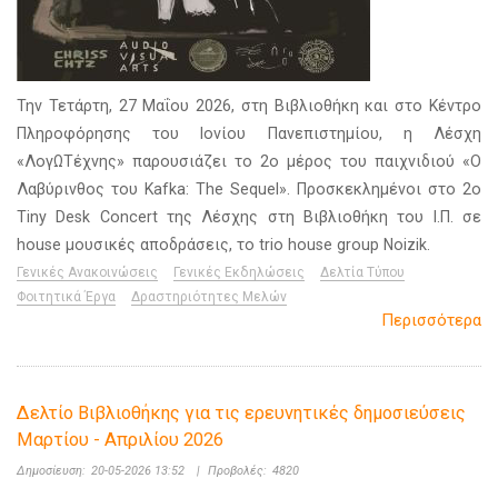
Την Τετάρτη, 27 Μαΐου 2026, στη Βιβλιοθήκη και στο Κέντρο
Πληροφόρησης του Ιονίου Πανεπιστημίου, η Λέσχη
«ΛογΩΤέχνης» παρουσιάζει το 2ο μέρος του παιχνιδιού «Ο
Λαβύρινθος του Kafka: The Sequel». Προσκεκλημένοι στο 2ο
Tiny Desk Concert της Λέσχης στη Βιβλιοθήκη του Ι.Π. σε
house μουσικές αποδράσεις, το trio house group Noizik.
Γενικές Ανακοινώσεις
Γενικές Εκδηλώσεις
Δελτία Τύπου
Φοιτητικά Έργα
Δραστηριότητες Μελών
Περισσότερα
Δελτίο Βιβλιοθήκης για τις ερευνητικές δημοσιεύσεις
Μαρτίου - Απριλίου 2026
Δημοσίευση:
20-05-2026 13:52
|
Προβολές:
4820