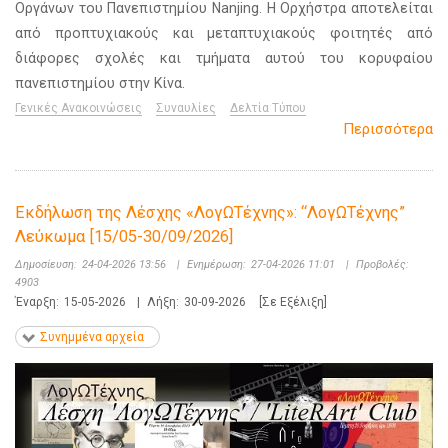
Οργάνων του Πανεπιστημίου Nanjing. Η Ορχήστρα αποτελείται
από προπτυχιακούς και μεταπτυχιακούς φοιτητές από
διάφορες σχολές και τμήματα αυτού του κορυφαίου
πανεπιστημίου στην Κίνα.
Γενικές Ανακοινώσεις
Συναυλίες
Δελτία Τύπου
Περισσότερα
Εκδήλωση της Λέσχης «ΛογΩΤέχνης»: “ΛογΩΤέχνης”
Λεύκωμα [15/05-30/09/2026]
Δημοσίευση:
24-04-2026 13:56
|
Ενημέρωση:
27-04-2026 11:01
|
Προβολές:
4903
Έναρξη:
15-05-2026
|
Λήξη:
30-09-2026
[Σε Εξέλιξη]
Συνημμένα αρχεία