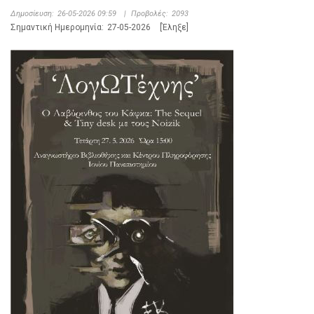
Δημοσίευση:
26-05-2026 09:59
|
Προβολές:
2093
Σημαντική Ημερομηνία:
27-05-2026
[Έληξε]