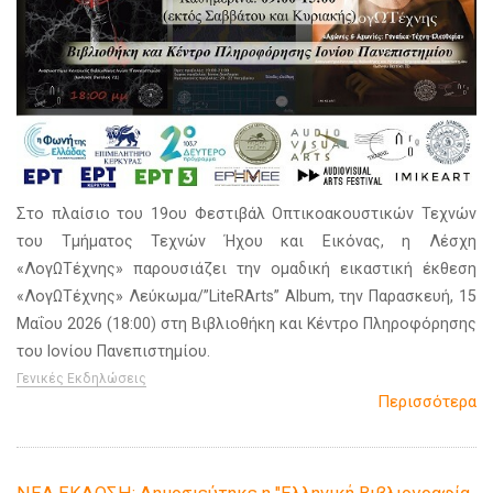
Στο πλαίσιο του 19ου Φεστιβάλ Οπτικοακουστικών Τεχνών
του Τμήματος Τεχνών Ήχου και Εικόνας, η Λέσχη
«ΛογΩΤέχνης» παρουσιάζει την ομαδική εικαστική έκθεση
«ΛογΩΤέχνης» Λεύκωμα/”LiteRArts” Album, την Παρασκευή, 15
Μαΐου 2026 (18:00) στη Βιβλιοθήκη και Κέντρο Πληροφόρησης
του Ιονίου Πανεπιστημίου.
Γενικές Εκδηλώσεις
Περισσότερα