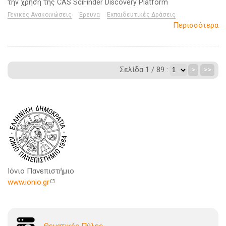
την χρήση της CAS SciFinder Discovery Platform
Γενικές Ανακοινώσεις
Έρευνα
Εκπαιδευτικές Δράσεις
Περισσότερα
Σελίδα 1 / 89 :
>
>>
Ιόνιο Πανεπιστήμιο
www.ionio.gr
Θεματικές Πύλες