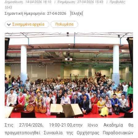
Δημοσίευση:
14-04-2026 18:10
|
Ενημέρωση:
27-04-2026 15:43
|
Προβολές:
5543
Σημαντική Ημερομηνία:
27-04-2026
[Έληξε]
Συνημμένα αρχεία
Πολυμέσα
Στις 27/04/2026, 19:00-21:00,στην Ιόνιο Ακαδημία θα
πραγματοποιηθεί Συναυλία της Ορχήστρας Παραδοσιακών