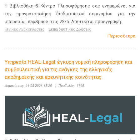
Η Βιβλιοθήκη & Κέντρο Πληροφόρησης σας ενημερώνει για
την πραγματοποίηση διαδικτυακού σεμιναρίου για την
υπηρεσία LeapSpace στις 28/5. Απαιτείται προεγγραφή.
Γενικές Ανακοινώσεις
Εκπαιδευτικές Δράσεις
Περισσότερα
Υπηρεσία HEAL-Legal: έγκυρη νομική πληροφόρηση και
συμβουλευτική για τις ανάγκες της ελληνικής
ακαδημαϊκής και ερευνητικής κοινότητας
Δημοσίευση:
11-05-2026 15:25
|
Προβολές:
1745