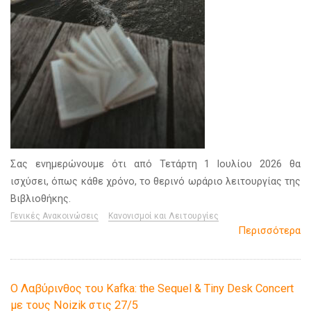
Σας ενημερώνουμε ότι από Τετάρτη 1 Ιουλίου 2026 θα
ισχύσει, όπως κάθε χρόνο, το θερινό ωράριο λειτουργίας της
Βιβλιοθήκης.
Γενικές Ανακοινώσεις
Κανονισμοί και Λειτουργίες
Περισσότερα
Ο Λαβύρινθος του Kafka: the Sequel & Tiny Desk Concert
με τους Noizik στις 27/5