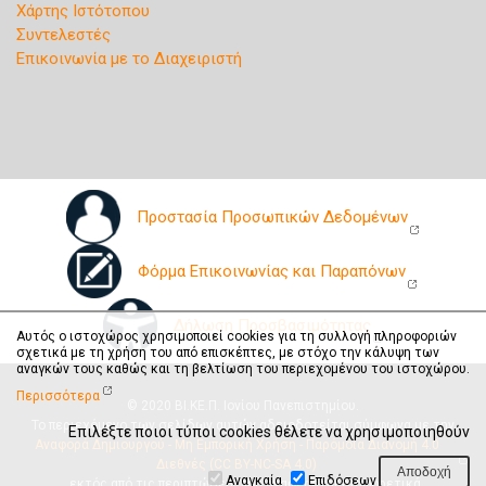
Χάρτης Ιστότοπου
Συντελεστές
Επικοινωνία με το Διαχειριστή
Προστασία Προσωπικών Δεδομένων
Φόρμα Επικοινωνίας και Παραπόνων
Δήλωση Προσβασιμότητας
Αυτός ο ιστοχώρος χρησιμοποιεί cookies για τη συλλογή πληροφοριών
σχετικά με τη χρήση του από επισκέπτες, με στόχο την κάλυψη των
αναγκών τους καθώς και τη βελτίωση του περιεχομένου του ιστοχώρου.
Περισσότερα
© 2020 ΒΙ.ΚΕ.Π. Ιονίου Πανεπιστημίου.
Το περιεχόμενο των σελίδων αυτών αδειοδοτείται σύμφωνα με την
Επιλέξτε ποιοι τύποι cookies θέλετε να χρησιμοποιηθούν
Αναφορά Δημιουργού - Μη Εμπορική Χρήση - Παρόμοια Διανομή 4.0
Διεθνές (CC BY-NC-SA 4.0)
Αναγκαία
Επιδόσεων
, εκτός από τις περιπτώσεις που αναφέρεται διαφορετικά.