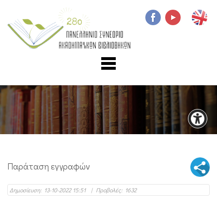
Παράταση εγγραφών
Δημοσίευση:
13-10-2022 15:51
|
Προβολές:
1632