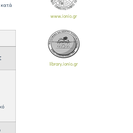
ο κατά
www.ionio.gr
Σ
library.ionio.gr
κό
υ