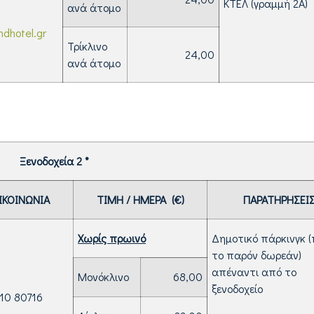
ΚΤΕΛ (γραμμή 2Α)
ανά άτομο
ndhotel.gr
Τρίκλινο
24,00
ανά άτομο
Ξενοδοχεία 2 *
ΙΚΟΙΝΩΝΙΑ
ΤΙΜΗ / ΗΜΕΡΑ (€)
ΠΑΡΑΤΗΡΗΣΕΙ
Χωρίς πρωινό
Δημοτικό πάρκινγκ 
το παρόν δωρεάν)
απέναντι από το
Μονόκλινο
68,00
ξενοδοχείο
610 80716