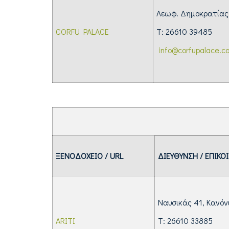
Λεωφ. Δημοκρατίας
CORFU PALACE
Τ: 26610 39485
info@corfupalace.c
ΞΕΝΟΔΟΧΕΙΟ / URL
ΔΙΕΥΘΥΝΣΗ / ΕΠΙΚΟ
Ναυσικάς 41, Κανόν
ARITI
Τ: 26610 33885