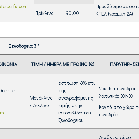
otelcorfu.com
Προσβάσιμο με αστ
Τρίκλινο
90,00
ΚΤΕΛ (γραμμή 2Α)
Ξενοδοχεία 3 *
ΟΙΝΩΝΙΑ
ΤΙΜΗ / ΗΜΕΡΑ ΜΕ ΠΡΩΙΝΟ (€)
ΠΑΡΑΤΗΡΗΣΕ
έκπτωση 8% επί
Voucher συνέδρου
 Greece
της
λατινικά: IONIO
Μονόκλινο
αναγραφόμενης
/ Δίκλινο
τιμής στην
Κοντά στο χώρο 
om
ιστοσελίδα του
συνεδρίου
ξενοδοχείου
Διαθέτει χώρο