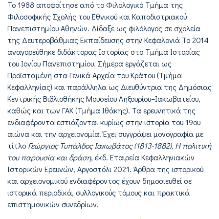
Το 1988 αποφοίτησε από το Φιλολογικό Τμήμα της
Φιλοσοφικής Σχολής του Εθνικού και Καποδιστριακού
Πανεπιστημίου Αθηνών. Δίδαξε ως φιλόλογος σε σχολεία
της Δευτεροβάθμιας Εκπαίδευσης στην Κεφαλονιά Το 2014
αναγορεύθηκε διδάκτορας Ιστορίας στο Τμήμα Ιστορίας
του Ιονίου Πανεπιστημίου. Σήμερα εργάζεται ως
Προϊσταμένη στα Γενικά Αρχεία του Κράτου (Τμήμα
Κεφαλληνίας) και παράλληλα ως Διευθύντρια της Δημόσιας
Κεντρικής Βιβλιοθήκης Μουσείου Ληξουρίου–Ιακωβατείου,
καθώς και των ΓΑΚ (Τμήμα Ιθάκης). Τα ερευνητικά της
ενδιαφέροντα εστιάζονται κυρίως στην ιστορία του 19ου
αιώνα και την αρχειονομία. Έχει συγγράψει μονογραφία με
τίτλο
Γεώργιος Τυπάλδος Ιακωβάτος (1813-1882). Η πολιτική
του παρουσία και δράση
, έκδ. Εταιρεία Κεφαλληνιακών
Ιστορικών Ερευνών, Αργοστόλι 2021. Άρθρα της ιστορικού
και αρχειονομικού ενδιαφέροντος έχουν δημοσιευθεί σε
ιστορικά περιοδικά, συλλογικούς τόμους και πρακτικά
επιστημονικών συνεδρίων.