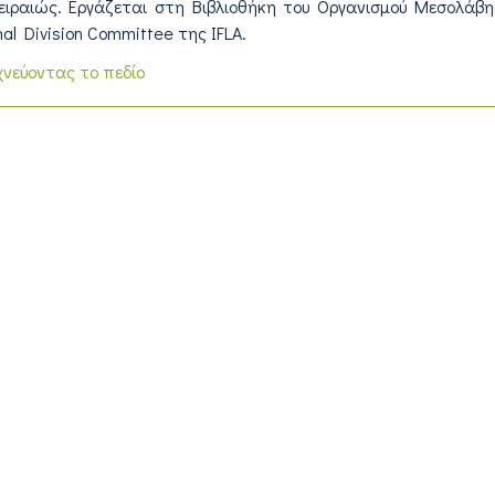
ειραιώς. Εργάζεται στη Βιβλιοθήκη του Οργανισμού Μεσολάβη
al Division Committee της IFLA.
χνεύοντας το πεδίο