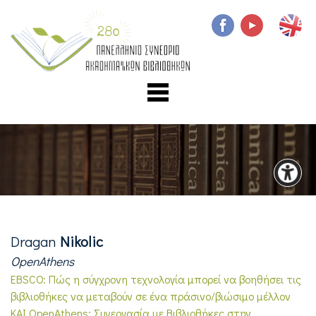
Dragan
Nikolic
OpenAthens
EBSCO: Πώς η σύγχρονη τεχνολογία μπορεί να βοηθήσει τις
βιβλιοθήκες να μεταβούν σε ένα πράσινο/βιώσιμο μέλλον
KAI OpenAthens: Συνεργασία με Βιβλιοθήκες στην