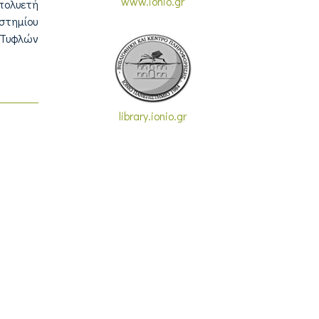
www.ionio.gr
πολυετή
στημίου
 Τυφλών
library.ionio.gr