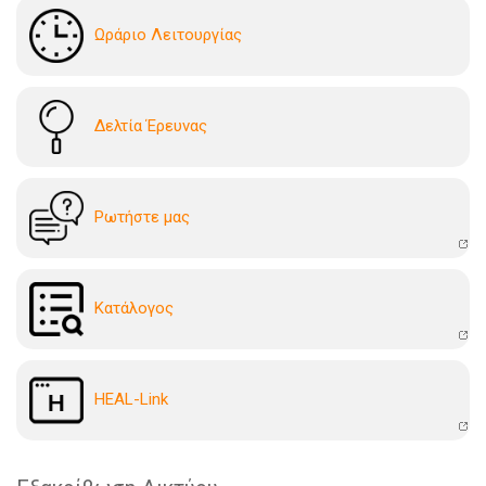
Ωράριο Λειτουργίας
Δελτία Έρευνας
Ρωτήστε μας
Kατάλογoς
HEAL-Link