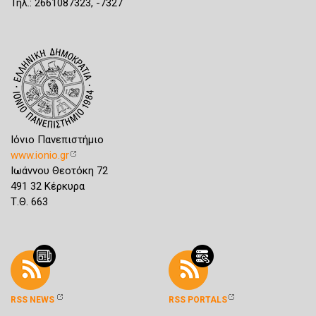
Τηλ.: 2661087323, -7327
Ιόνιο Πανεπιστήμιο
www.ionio.gr
Ιωάννου Θεοτόκη 72
491 32 Κέρκυρα
Τ.Θ. 663
RSS NEWS
RSS PORTALS