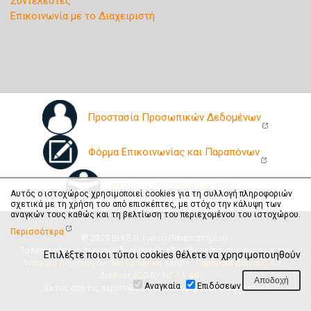
Συντελεστές
Επικοινωνία με το Διαχειριστή
Προστασία Προσωπικών Δεδομένων
Φόρμα Επικοινωνίας και Παραπόνων
Δήλωση Προσβασιμότητας
Αυτός ο ιστοχώρος χρησιμοποιεί cookies για τη συλλογή πληροφοριών
σχετικά με τη χρήση του από επισκέπτες, με στόχο την κάλυψη των
αναγκών τους καθώς και τη βελτίωση του περιεχομένου του ιστοχώρου.
Περισσότερα
© 2020 ΒΙ.ΚΕ.Π. Ιονίου Πανεπιστημίου.
Το περιεχόμενο των σελίδων αυτών αδειοδοτείται σύμφωνα με την
Επιλέξτε ποιοι τύποι cookies θέλετε να χρησιμοποιηθούν
Αναφορά Δημιουργού - Μη Εμπορική Χρήση - Παρόμοια Διανομή 4.0
Διεθνές (CC BY-NC-SA 4.0)
Αναγκαία
Επιδόσεων
, εκτός από τις περιπτώσεις που αναφέρεται διαφορετικά.