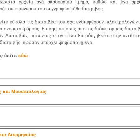
χωριστά αρχεία ανά ακαδημαϊκό τμήμα, καθώς και ένα αρχ
ιρά του επωνύμου του συγγραφέα κάθε διατριβής.
βρείτε εύκολα τις διατριβές που σας ενδιαφέρουν, πληκτρολογώντ
α ονόματα ή όρους. Επίσης, σε όσες από τις διδακτορικές διατρι
ν Διατριβών, πατώντας στον τίτλο θα οδηγηθείτε στην αντίστο
 διατριβής, εφόσον υπάρχει ψηφιοποιημένο.
ας δείτε
εδώ
.
ς και Μουσειολογίας
αι Διερμηνείας