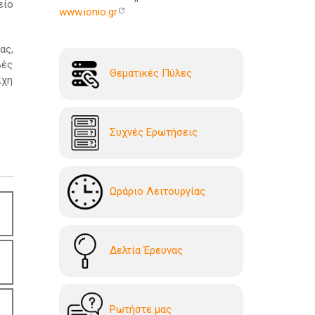
είο
www.ionio.gr
ας,
βές
Θεματικές Πύλες
ιχη
Συχνές Ερωτήσεις
Ωράριο Λειτουργίας
Δελτία Έρευνας
Ρωτήστε μας