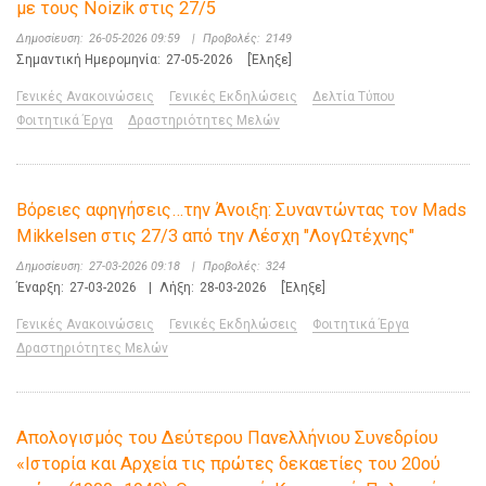
με τους Noizik στις 27/5
Δημοσίευση:
26-05-2026 09:59
|
Προβολές:
2149
Σημαντική Ημερομηνία:
27-05-2026
[Έληξε]
Γενικές Ανακοινώσεις
Γενικές Εκδηλώσεις
Δελτία Τύπου
Φοιτητικά Έργα
Δραστηριότητες Μελών
Βόρειες αφηγήσεις…την Άνοιξη: Συναντώντας τον Mads
Mikkelsen στις 27/3 από την Λέσχη "ΛογΩτέχνης"
Δημοσίευση:
27-03-2026 09:18
|
Προβολές:
324
Έναρξη:
27-03-2026
|
Λήξη:
28-03-2026
[Έληξε]
Γενικές Ανακοινώσεις
Γενικές Εκδηλώσεις
Φοιτητικά Έργα
Δραστηριότητες Μελών
Απολογισμός του Δεύτερου Πανελλήνιου Συνεδρίου
«Ιστορία και Αρχεία τις πρώτες δεκαετίες του 20ού