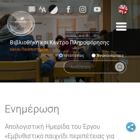
Βιβλιοθήκη και Κέντρο Πληροφόρησης
Ιονίου Πανεπιστημίου
Ιστότοπος
Ανακοινώσεις
Ενημέρωση
Απολογιστική Ημερίδα του Έργου
«Εμβυθιστικό παιχνίδι περιπέτειας για