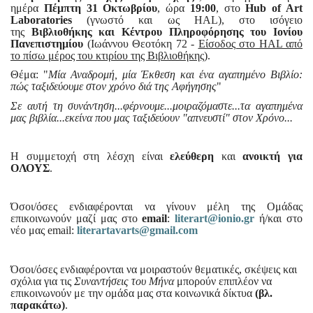
ημέρα
Πέμπτη 31 Οκτωβρίου
, ώρα
19:00
, στο
Hub of Art
Laboratories
(γνωστό και ως HAL), στο ισόγειο
της
Βιβλιοθήκης και Κέντρου Πληροφόρησης του Ιονίου
Πανεπιστημίου
(Ιωάννου Θεοτόκη 72 -
Είσοδος στο HAL από
το πίσω μέρος του κτιρίου της Βιβλιοθήκης
).
Θέμα: "
Μία Αναδρομή, μία Έκθεση και ένα αγαπημένο Βιβλίο:
πώς ταξιδεύουμε στον χρόνο διά της Αφήγησης
"
Σε αυτή τη συνάντηση...φέρνουμε...μοιραζόμαστε...τα αγαπημένα
μας βιβλία...εκείνα που μας ταξιδεύουν "απνευστί" στον Χρόνο...
Η συμμετοχή στη λέσχη είναι
ελεύθερη
και
ανοικτή για
OΛΟΥΣ
.
Όσοι/όσες ενδιαφέρονται να γίνουν μέλη της Ομάδας
επικοινωνούν μαζί μας στο
email
:
literart@ionio.gr
ή/και στο
νέο μας email:
literartavarts@gmail.com
Όσοι/όσες ενδιαφέρονται να μοιραστούν θεματικές, σκέψεις και
σχόλια για τις
Συναντήσεις του Μήνα
μπορούν επιπλέον να
επικοινωνούν με την ομάδα μας στα κοινωνικά δίκτυα
(βλ.
παρακάτω)
.