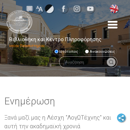
Βιβλιοθήκη και Κέντρο Πληροφόρησης
Ιονίου Πανεπιστημίου
Ιστότοπος
Ανακοινώσεις
Ενημέρωση
Ξανά μαζί μας η Λέσχη "ΛογΩΤέχνης" και
αυτή την ακαδημαϊκή χρονιά