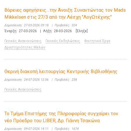
Βόρειες αφηγήσεις…την Άνοιξη: Συναντώντας τον Mads
Mikkelsen στις 27/3 από την Λέσχη "ΛογΩτέχνης"
Δημοσίευση:
27-03-2026 09:18
|
Προβολές:
324
Έναρξη:
27-03-2026
|
Λήξη:
28-03-2026
[Έληξε]
Γενικές Ανακοινώσεις
Γενικές Εκδηλώσεις
Φοιτητικά Έργα
Δραστηριότητες Μελών
Θερινή διακοπή λειτουργίας Κεντρικής Βιβλιοθήκης
Δημοσίευση:
24-07-2026 12:06
|
Προβολές:
238
Γενικές Ανακοινώσεις
Το Τμήμα Επιστήμης της Πληροφορίας συγχαίρει τον
νέο Πρόεδρο του LIBER, Δρ. Γιάννη Τσακώνα
Δημοσίευση:
09-07-2026 14:11
|
Προβολές:
1674