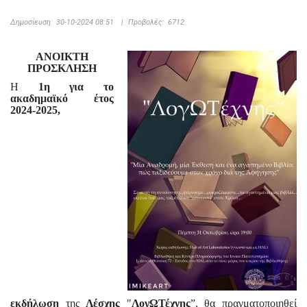
Δημοσίευση:
30-10-2024 08:51
|
Προβολές:
6712
ΑΝΟΙΚΤΗ
ΠΡΟΣΚΛΗΣΗ
Η
1η για το
ακαδημαϊκό έτος
2024-2025,
εκδήλωση
της
Λέσχης
"
ΛογΩΤέχνης
”, θα πραγματοποιηθεί