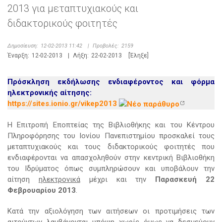
2013 για μεταπτυχιακούς και
διδακτορικούς φοιτητές
Δημοσίευση:
12-02-2013 11:42
|
Προβολές:
2159
Έναρξη:
12-02-2013
|
Λήξη:
22-02-2013
[Έληξε]
Πρόσκληση εκδήλωσης ενδιαφέροντος και φόρμα
ηλεκτρονικής αίτησης:
https://sites.ionio.gr/vikep2013
Η Επιτροπή Εποπτείας της Βιβλιοθήκης και του Κέντρου
Πληροφόρησης του Ιονίου Πανεπιστημίου προσκαλεί τους
μεταπτυχιακούς και τους διδακτορικούς φοιτητές που
ενδιαφέρονται να απασχοληθούν στην κεντρική Βιβλιοθήκη
του Ιδρύματος όπως συμπληρώσουν και υποβάλουν την
αίτηση
ηλεκτρονικά
μέχρι και την
Παρασκευή 22
Φεβρουαρίου 2013
.
Κατά την αξιολόγηση των αιτήσεων οι προτιμήσεις των
αιτούντων λαμβάνονται υπόψη χωρίς όμως να δεσμεύουν