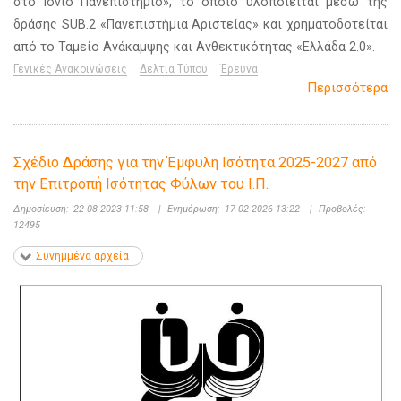
στο Ιόνιο Πανεπιστήμιο», το οποίο υλοποιείται μέσω της
δράσης SUB.2 «Πανεπιστήμια Αριστείας» και χρηματοδοτείται
από το Ταμείο Ανάκαμψης και Ανθεκτικότητας «Ελλάδα 2.0».
Γενικές Ανακοινώσεις
Δελτία Τύπου
Έρευνα
Περισσότερα
Σχέδιο Δράσης για την Έμφυλη Ισότητα 2025-2027 από
την Επιτροπή Ισότητας Φύλων του Ι.Π.
Δημοσίευση:
22-08-2023 11:58
|
Ενημέρωση:
17-02-2026 13:22
|
Προβολές:
12495
Συνημμένα αρχεία