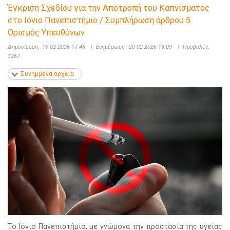
Έγκριση Σχεδίου για την Αποτροπή του Καπνίσματος
στο Ιόνιο Πανεπιστήμιο / Συμπλήρωση άρθρου 5
Ορισμός Υπευθύνων
Δημοσίευση:
16-02-2026 17:46
|
Ενημέρωση:
20-02-2026 13:09
|
Προβολές:
3267
Συνημμένα αρχεία
Το Ιόνιο Πανεπιστήμιο, με γνώμονα την προστασία της υγείας