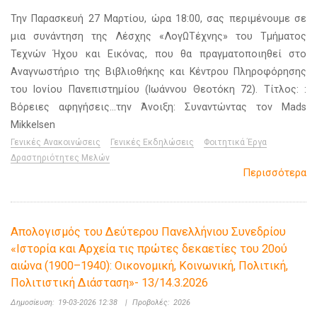
Την Παρασκευή 27 Μαρτίου, ώρα 18:00, σας περιμένουμε σε
μια συνάντηση της Λέσχης «ΛογΩΤέχνης» του Τμήματος
Τεχνών Ήχου και Εικόνας, που θα πραγματοποιηθεί στο
Αναγνωστήριο της Βιβλιοθήκης και Κέντρου Πληροφόρησης
του Ιονίου Πανεπιστημίου (Ιωάννου Θεοτόκη 72). Τίτλος: :
Βόρειες αφηγήσεις…την Άνοιξη: Συναντώντας τον Mads
Mikkelsen
Γενικές Ανακοινώσεις
Γενικές Εκδηλώσεις
Φοιτητικά Έργα
Δραστηριότητες Μελών
Περισσότερα
Απολογισμός του Δεύτερου Πανελλήνιου Συνεδρίου
«Ιστορία και Αρχεία τις πρώτες δεκαετίες του 20ού
αιώνα (1900–1940): Οικονομική, Κοινωνική, Πολιτική,
Πολιτιστική Διάσταση»- 13/14.3.2026
Δημοσίευση:
19-03-2026 12:38
|
Προβολές:
2026