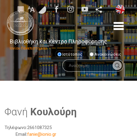
Βιβλιοθήκη και Κέντρο Πληροφόρησης
Ιονίου Πανεπιστημίου
Ιστότοπος
Ανακοινώσεις
Φανή
Κουλούρη
Τηλέφωνο:
2661087325
Email:
fanie@ionio.gr