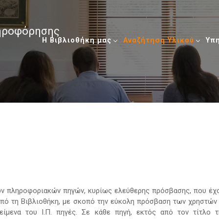
ληροφόρησης
Η Βιβλιοθήκη μας
Αναζήτηση Υλικού
Υπ
κών πληροφοριακών πηγών, κυρίως ελεύθερης πρόσβασης, που έχ
α από τη Βιβλιοθήκη, με σκοπό την εύκολη πρόσβαση των χρηστών
είμενα του Ι.Π. πηγές. Σε κάθε πηγή, εκτός από τον τίτλο τ