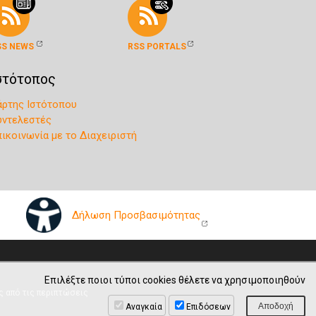
SS NEWS
RSS PORTALS
στότοπος
άρτης Ιστότοπου
υντελεστές
πικοινωνία με το Διαχειριστή
Δήλωση Προσβασιμότητας
Επιλέξτε ποιοι τύποι cookies θέλετε να χρησιμοποιηθούν
ς από τις περιπτώσεις
Αναγκαία
Επιδόσεων