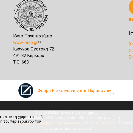
R
Ι
Ιόνιο Πανεπιστήμιο
www.ionio.gr
Χ
Ιωάννου Θεοτόκη 72
Σ
491 32 Κέρκυρα
Ε
Τ.Θ. 663
Φόρμα Επικοινωνίας και Παραπόνων
© 2020 ΒΙ.ΚΕ.Π. Ιονίου Πανεπιστημίου.
τικά με τη χρήση του από
Το περιεχόμενο των σελίδων αυτών αδειοδοτείται σύμφωνα με την
η του περιεχομένου του
 Μη Εμπορική Χρήση - Παρόμοια Διανομή 4.0 Διεθνές (CC BY-NC-SA 4.0)
, εκτό
που αναφέρεται διαφορετικά.