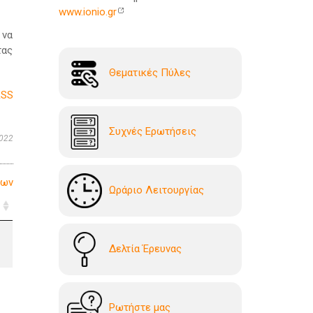
www.ionio.gr
 να
τας
Θεματικές Πύλες
RSS
Συχνές Ερωτήσεις
022
λων
Ωράριο Λειτουργίας
ς
Δελτία Έρευνας
Ρωτήστε μας