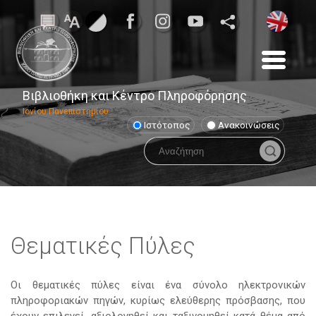
Βιβλιοθήκη και Κέντρο Πληροφόρησης
Ιονίου Πανεπιστημίου
Ιστότοπος
Ανακοινώσεις
Θεματικές Πύλες
Οι θεματικές πύλες είναι ένα σύνολο ηλεκτρονικών
πληροφοριακών πηγών, κυρίως ελεύθερης πρόσβασης, που