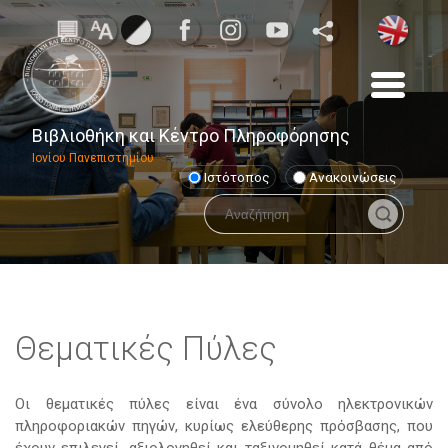
Βιβλιοθήκη και Κέντρο Πληροφόρησης
Ιονίου Πανεπιστημίου
Ιστότοπος
Ανακοινώσεις
Θεματικές Πύλες
Οι θεματικές πύλες είναι ένα σύνολο ηλεκτρονικών
πληροφοριακών πηγών, κυρίως ελεύθερης πρόσβασης, που