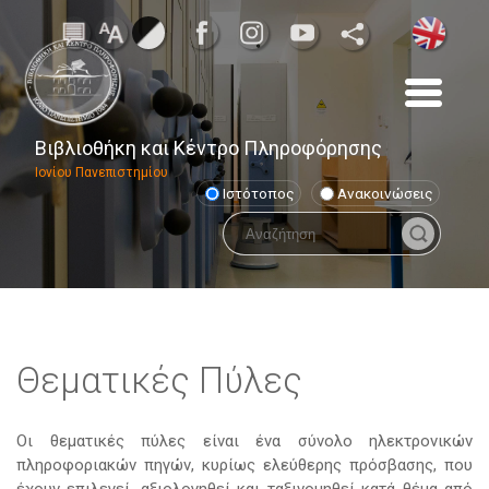
Βιβλιοθήκη και Κέντρο Πληροφόρησης
Ιονίου Πανεπιστημίου
Ιστότοπος
Ανακοινώσεις
Θεματικές Πύλες
Οι θεματικές πύλες είναι ένα σύνολο ηλεκτρονικών
πληροφοριακών πηγών, κυρίως ελεύθερης πρόσβασης, που