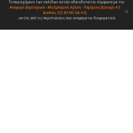
Το περιεχόμενο των σελίδων αυτών αδειοδοτείται σύμφωνα με την
Αναφορά Δημιουργού - Μη Εμπορική Χρήση - Παρόμοια Διανομή 4.0
Διεθνές (CC BY-NC-SA 4.0)
, εκτός από τις περιπτώσεις που αναφέρεται διαφορετικά.