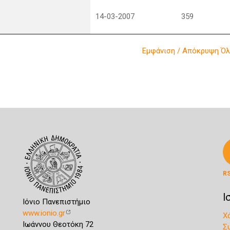
14-03-2007
359
Εμφάνιση / Απόκρυψη Ό
R
Ι
Ιόνιο Πανεπιστήμιο
www.ionio.gr
Χ
Ιωάννου Θεοτόκη 72
Σ