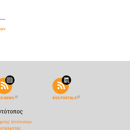
λων
SS NEWS
RSS PORTALS
στότοπος
άρτης Ιστότοπου
υντελεστές