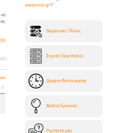
www.ionio.gr
 να
τας
Θεματικές Πύλες
RSS
Συχνές Ερωτήσεις
022
λων
Ωράριο Λειτουργίας
ς
Δελτία Έρευνας
Ρωτήστε μας