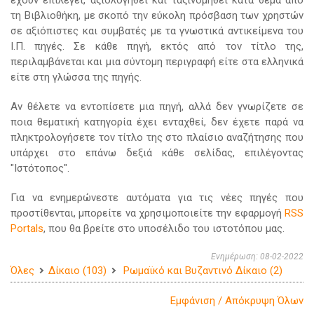
έχουν επιλεγεί, αξιολογηθεί και ταξινομηθεί κατά θέμα από
τη Βιβλιοθήκη, με σκοπό την εύκολη πρόσβαση των χρηστών
σε αξιόπιστες και συμβατές με τα γνωστικά αντικείμενα του
Ι.Π. πηγές. Σε κάθε πηγή, εκτός από τον τίτλο της,
περιλαμβάνεται και μια σύντομη περιγραφή είτε στα ελληνικά
είτε στη γλώσσα της πηγής.
Αν θέλετε να εντοπίσετε μια πηγή, αλλά δεν γνωρίζετε σε
ποια θεματική κατηγορία έχει ενταχθεί, δεν έχετε παρά να
πληκτρολογήσετε τον τίτλο της στο πλαίσιο αναζήτησης που
υπάρχει στο επάνω δεξιά κάθε σελίδας, επιλέγοντας
"Ιστότοπος".
Για να ενημερώνεστε αυτόματα για τις νέες πηγές που
προστίθενται, μπορείτε να χρησιμοποιείτε την εφαρμογή
RSS
Portals
, που θα βρείτε στο υποσέλιδο του ιστοτόπου μας.
Ενημέρωση: 08-02-2022
Όλες
Δίκαιο (103)
Ρωμαϊκό και Βυζαντινό Δίκαιο (2)
Εμφάνιση / Απόκρυψη Όλων