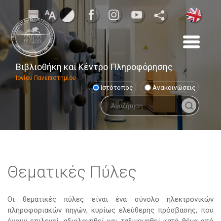
Βιβλιοθήκη και Κέντρο Πληροφόρησης
Ιονίου Πανεπιστημίου
Ιστότοπος
Ανακοινώσεις
Θεματικές Πύλες
Οι θεματικές πύλες είναι ένα σύνολο ηλεκτρονικών
πληροφοριακών πηγών, κυρίως ελεύθερης πρόσβασης, που