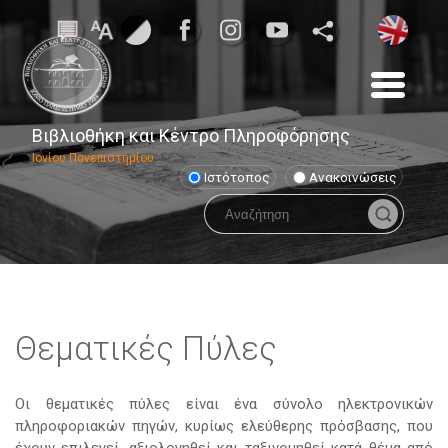
Βιβλιοθήκη και Κέντρο Πληροφόρησης
Ιονίου Πανεπιστημίου
Ιστότοπος
Ανακοινώσεις
Θεματικές Πύλες
Οι θεματικές πύλες είναι ένα σύνολο ηλεκτρονικών
πληροφοριακών πηγών, κυρίως ελεύθερης πρόσβασης, που