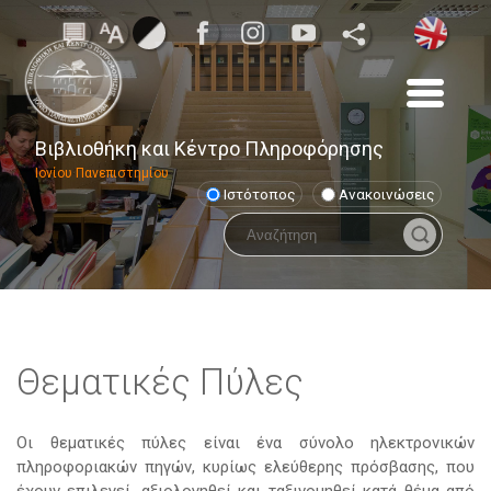
Βιβλιοθήκη και Κέντρο Πληροφόρησης
Ιονίου Πανεπιστημίου
Ιστότοπος
Ανακοινώσεις
Θεματικές Πύλες
Οι θεματικές πύλες είναι ένα σύνολο ηλεκτρονικών
πληροφοριακών πηγών, κυρίως ελεύθερης πρόσβασης, που