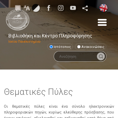
Βιβλιοθήκη και Κέντρο Πληροφόρησης
Ιονίου Πανεπιστημίου
Ιστότοπος
Ανακοινώσεις
Θεματικές Πύλες
Οι θεματικές πύλες είναι ένα σύνολο ηλεκτρονικών
πληροφοριακών πηγών, κυρίως ελεύθερης πρόσβασης, που