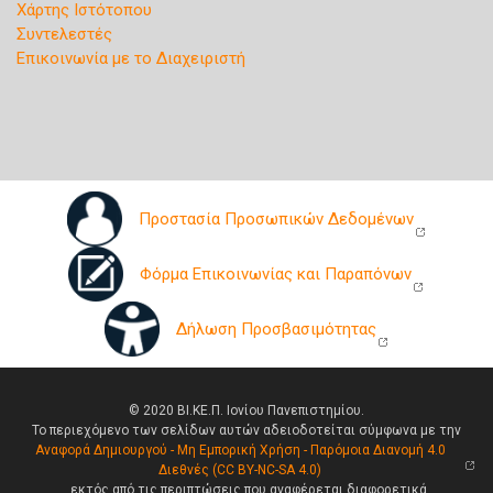
Χάρτης Ιστότοπου
Συντελεστές
Επικοινωνία με το Διαχειριστή
Προστασία Προσωπικών Δεδομένων
Φόρμα Επικοινωνίας και Παραπόνων
Δήλωση Προσβασιμότητας
© 2020 ΒΙ.ΚΕ.Π. Ιονίου Πανεπιστημίου.
Το περιεχόμενο των σελίδων αυτών αδειοδοτείται σύμφωνα με την
Αναφορά Δημιουργού - Μη Εμπορική Χρήση - Παρόμοια Διανομή 4.0
Διεθνές (CC BY-NC-SA 4.0)
, εκτός από τις περιπτώσεις που αναφέρεται διαφορετικά.