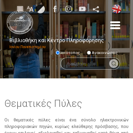
Βιβλιοθήκη και Κέντρο Πληροφόρησης
Ιονίου Πανεπιστημίου
Ιστότοπος
Ανακοινώσεις
Θεματικές Πύλες
Οι θεματικές πύλες είναι ένα σύνολο ηλεκτρονικών
πληροφοριακών πηγών, κυρίως ελεύθερης πρόσβασης, που