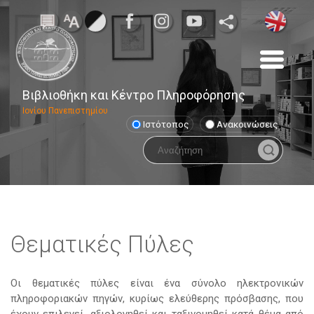
Βιβλιοθήκη και Κέντρο Πληροφόρησης
Ιονίου Πανεπιστημίου
Ιστότοπος
Ανακοινώσεις
Θεματικές Πύλες
Οι θεματικές πύλες είναι ένα σύνολο ηλεκτρονικών
πληροφοριακών πηγών, κυρίως ελεύθερης πρόσβασης, που