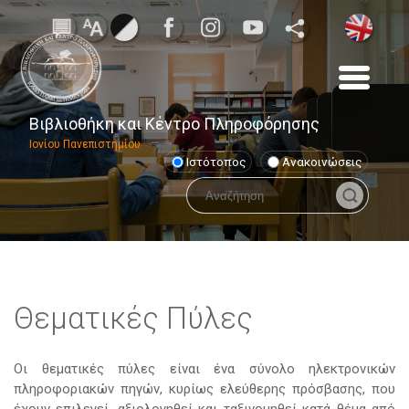
Βιβλιοθήκη και Κέντρο Πληροφόρησης
Ιονίου Πανεπιστημίου
Ιστότοπος
Ανακοινώσεις
Θεματικές Πύλες
Οι θεματικές πύλες είναι ένα σύνολο ηλεκτρονικών
πληροφοριακών πηγών, κυρίως ελεύθερης πρόσβασης, που