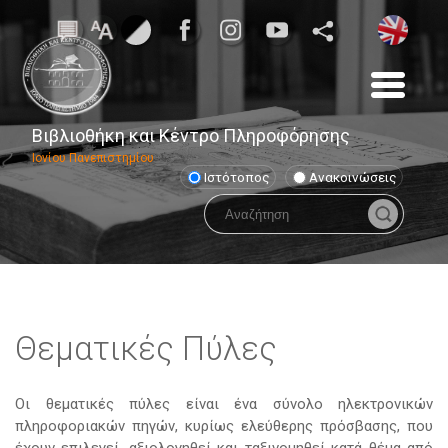
Βιβλιοθήκη και Κέντρο Πληροφόρησης
Ιονίου Πανεπιστημίου
Ιστότοπος
Ανακοινώσεις
Θεματικές Πύλες
Οι θεματικές πύλες είναι ένα σύνολο ηλεκτρονικών
πληροφοριακών πηγών, κυρίως ελεύθερης πρόσβασης, που