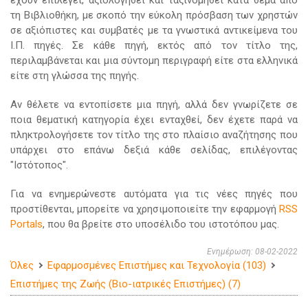
έχουν επιλεγεί, αξιολογηθεί και ταξινομηθεί κατά θέμα από
τη Βιβλιοθήκη, με σκοπό την εύκολη πρόσβαση των χρηστών
σε αξιόπιστες και συμβατές με τα γνωστικά αντικείμενα του
Ι.Π. πηγές. Σε κάθε πηγή, εκτός από τον τίτλο της,
περιλαμβάνεται και μια σύντομη περιγραφή είτε στα ελληνικά
είτε στη γλώσσα της πηγής.
Αν θέλετε να εντοπίσετε μια πηγή, αλλά δεν γνωρίζετε σε
ποια θεματική κατηγορία έχει ενταχθεί, δεν έχετε παρά να
πληκτρολογήσετε τον τίτλο της στο πλαίσιο αναζήτησης που
υπάρχει στο επάνω δεξιά κάθε σελίδας, επιλέγοντας
"Ιστότοπος".
Για να ενημερώνεστε αυτόματα για τις νέες πηγές που
προστίθενται, μπορείτε να χρησιμοποιείτε την εφαρμογή
RSS
Portals
, που θα βρείτε στο υποσέλιδο του ιστοτόπου μας.
Ενημέρωση: 08-02-2022
Όλες
Εφαρμοσμένες Επιστήμες και Τεχνολογία (103)
Επιστήμες της Ζωής (Βιο-ιατρικές Επιστήμες) (7)