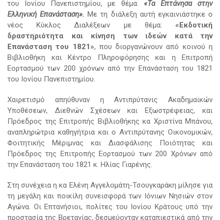
του Ιονίου Πανεπιστημίου, με θέμα:
«Τα Επτάνησα στην
Ελληνική Επανάσταση».
Με τη διάλεξη αυτή εγκαινιάστηκε ο
νέος Κύκλος Διαλέξεων με θέμα:
«Εκδοτική
δραστηριότητα και κίνηση των ιδεών κατά την
Επανάσταση του 1821»
, που διοργανώνουν από κοινού η
Βιβλιοθήκη και Κέντρο Πληροφόρησης και η Επιτροπή
Εορτασμού των 200 χρόνων από την Επανάσταση του 1821
του Ιονίου Πανεπιστημίου.
Χαιρετισμό απηύθυναν η Αντιπρύτανις Ακαδημαϊκών
Υποθέσεων, Διεθνών Σχέσεων και Εξωστρέφειας, και
Πρόεδρος της Επιτροπής Βιβλιοθήκης κα Χριστίνα Μπάνου,
αναπληρώτρια καθηγήτρια και ο Αντιπρύτανης Οικονομικών,
Φοιτητικής Μέριμνας και Διασφάλισης Ποιότητας και
Πρόεδρος της Επιτροπής Εορτασμού των 200 Χρόνων από
την Επανάσταση του 1821 κ. Ηλίας Γιαρένης.
Στη συνέχεια η κα Ελένη Αγγελομάτη-Τσουγκαράκη μίλησε για
τη μεγάλη και ποικίλη συνεισφορά των Ιόνιων Νησιών στον
Αγώνα. Οι Επτανήσιοι, πολίτες του Ιονίου Κράτους υπό την
προστασία της Βρετανίας, δεσμεύονταν καταπιεστικά από την