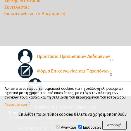
Χάρτης Ιστότοπου
Συντελεστές
Επικοινωνία με το Διαχειριστή
Προστασία Προσωπικών Δεδομένων
Φόρμα Επικοινωνίας και Παραπόνων
Δήλωση Προσβασιμότητας
Αυτός ο ιστοχώρος χρησιμοποιεί cookies για τη συλλογή πληροφοριών
σχετικά με τη χρήση του από επισκέπτες, με στόχο την κάλυψη των
αναγκών τους καθώς και τη βελτίωση του περιεχομένου του ιστοχώρου.
Περισσότερα
© 2020 ΒΙ.ΚΕ.Π. Ιονίου Πανεπιστημίου.
Το περιεχόμενο των σελίδων αυτών αδειοδοτείται σύμφωνα με την
Επιλέξτε ποιοι τύποι cookies θέλετε να χρησιμοποιηθούν
Αναφορά Δημιουργού - Μη Εμπορική Χρήση - Παρόμοια Διανομή 4.0
Διεθνές (CC BY-NC-SA 4.0)
Αναγκαία
Επιδόσεων
, εκτός από τις περιπτώσεις που αναφέρεται διαφορετικά.