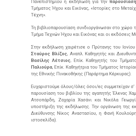
Πανεπιστημίου η εκδήλωση για την
παρουσίαση
Τμήματος Ήχου και Εικόνας, «Ιστορίες στο Μεταί
Τέχνη».
Τη βιβλιοπαρουσίαση συνδιοργάνωσαν στο χώρο τη
Τμήμα Τεχνών Ήχου και Εικόνας και οι εκδόσεις Μ
Στην εκδήλωση χαιρέτισε ο Πρύτανης του Ιονίου
Σταύρος Βλίζος
, Αναπλ. Καθηγητής και Διευθυν
Βασίλης Λέτσιος
, Επίκ. Καθηγητής του Τμήμα
Παλιούρα
, Επίκ. Καθηγήτρια του Τμήματος Ιστορί
της Εθνικής Πινακοθήκης (Παράρτημα Κέρκυρας).
Ευχαριστούμε όλους/όλες όσοι/ες συμμετείχαν σ’
παρουσίαση του βιβλίου της αγαπητής Έλενας Χαμ
Ατσοπάρδη, Ζαχαρία Χασάνι και Νικόλα Γεωργ
υποστήριξη της εκδήλωσης. Την οργάνωση της ε
Διεύθυνσης Νίκος Αναστασίου, η Φανή Κουλούρη 
ιστοσελίδα).