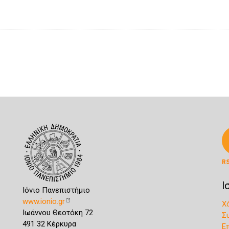
R
Ι
Ιόνιο Πανεπιστήμιο
www.ionio.gr
Χ
Ιωάννου Θεοτόκη 72
Σ
491 32 Κέρκυρα
Ε