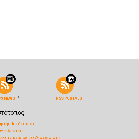
SS NEWS
RSS PORTALS
στότοπος
άρτης Ιστότοπου
υντελεστές
πικοινωνία με το Διαχειριστή