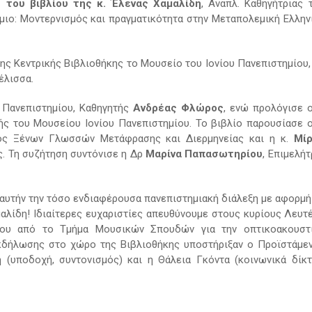
 του βιβλίου της κ. Έλενας Χαμαλίδη
, Αναπλ. Καθηγήτριας 
χμιο: Μοντερνισμός και πραγματικότητα στην Μεταπολεμική Ελλην
ς Κεντρικής Βιβλιοθήκης το Μουσείο του Ιονίου Πανεπιστημίου,
έλισσα.
 Πανεπιστημίου, Καθηγητής
Ανδρέας Φλώρος
, ενώ προλόγισε ο
τής του Μουσείου Ιονίου Πανεπιστημίου. Το βιβλίο παρουσίασε ο
τος Ξένων Γλωσσών Μετάφρασης και Διερμηνείας και η κ.
Μί
ας. Τη συζήτηση συντόνισε η Δρ
Μαρίνα Παπασωτηρίου
, Επιμελήτ
 αυτήν την τόσο ενδιαφέρουσα πανεπιστημιακή διάλεξη με αφορμή
αλίδη! Ιδιαίτερες ευχαριστίες απευθύνουμε στους κυρίους Λευτ
ίου από το Τμήμα Μουσικών Σπουδών για την οπτικοακουστ
κδήλωσης στο χώρο της Βιβλιοθήκης υποστήριξαν ο Προϊστάμε
(υποδοχή, συντονισμός) και η Θάλεια Γκόντα (κοινωνικά δίκτ