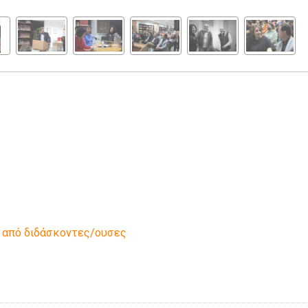
in από διδάσκοντες/ουσες