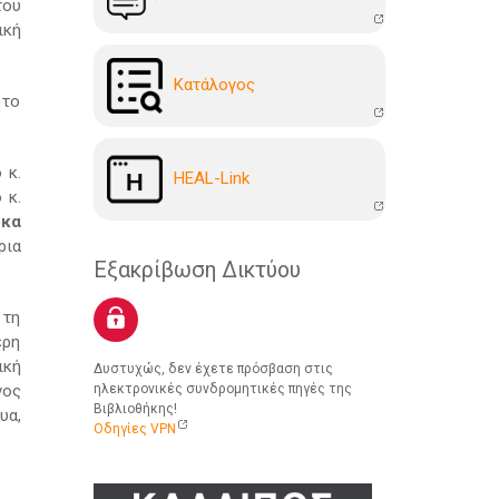
του
ική
Kατάλογoς
 το
 κ.
HEAL-Link
 κ.
ρκα
ρια
Εξακρίβωση Δικτύου
 τη
έρη
ική
Δυστυχώς, δεν έχετε πρόσβαση στις
νος
ηλεκτρονικές συνδρομητικές πηγές της
Βιβλιοθήκης!
υα,
Οδηγίες VPN