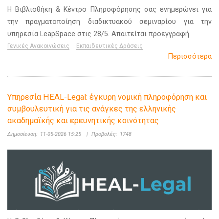
Η Βιβλιοθήκη & Κέντρο Πληροφόρησης σας ενημερώνει για
την πραγματοποίηση διαδικτυακού σεμιναρίου για την
υπηρεσία LeapSpace στις 28/5. Απαιτείται προεγγραφή.
Γενικές Ανακοινώσεις
Εκπαιδευτικές Δράσεις
Περισσότερα
Υπηρεσία HEAL-Legal: έγκυρη νομική πληροφόρηση και
συμβουλευτική για τις ανάγκες της ελληνικής
ακαδημαϊκής και ερευνητικής κοινότητας
Δημοσίευση:
11-05-2026 15:25
|
Προβολές:
1748