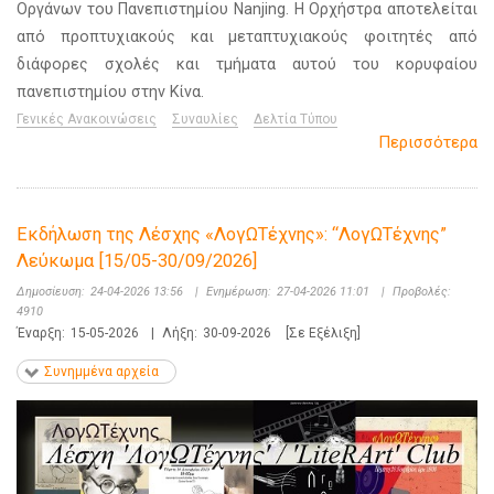
Οργάνων του Πανεπιστημίου Nanjing. Η Ορχήστρα αποτελείται
από προπτυχιακούς και μεταπτυχιακούς φοιτητές από
διάφορες σχολές και τμήματα αυτού του κορυφαίου
πανεπιστημίου στην Κίνα.
Γενικές Ανακοινώσεις
Συναυλίες
Δελτία Τύπου
Περισσότερα
Εκδήλωση της Λέσχης «ΛογΩΤέχνης»: “ΛογΩΤέχνης”
Λεύκωμα [15/05-30/09/2026]
Δημοσίευση:
24-04-2026 13:56
|
Ενημέρωση:
27-04-2026 11:01
|
Προβολές:
4910
Έναρξη:
15-05-2026
|
Λήξη:
30-09-2026
[Σε Εξέλιξη]
Συνημμένα αρχεία