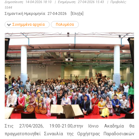
Δημοσίευση:
14-04-2026 18:10
|
Ενημέρωση:
27-04-2026 15:43
|
Προβολές:
5544
Σημαντική Ημερομηνία:
27-04-2026
[Έληξε]
Συνημμένα αρχεία
Πολυμέσα
Στις 27/04/2026, 19:00-21:00,στην Ιόνιο Ακαδημία θα
πραγματοποιηθεί Συναυλία της Ορχήστρας Παραδοσιακών