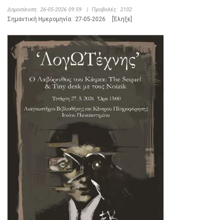
Δημοσίευση:
26-05-2026 09:59
|
Προβολές:
2102
Σημαντική Ημερομηνία:
27-05-2026
[Έληξε]