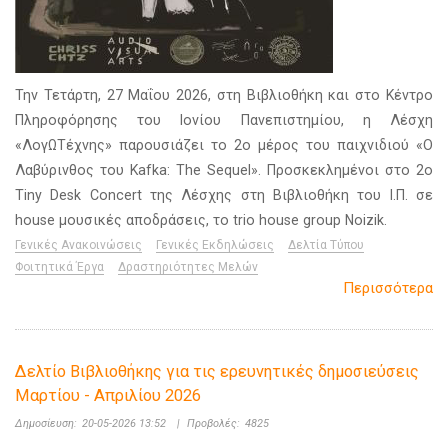
Την Τετάρτη, 27 Μαΐου 2026, στη Βιβλιοθήκη και στο Κέντρο
Πληροφόρησης του Ιονίου Πανεπιστημίου, η Λέσχη
«ΛογΩΤέχνης» παρουσιάζει το 2ο μέρος του παιχνιδιού «Ο
Λαβύρινθος του Kafka: The Sequel». Προσκεκλημένοι στο 2ο
Tiny Desk Concert της Λέσχης στη Βιβλιοθήκη του Ι.Π. σε
house μουσικές αποδράσεις, το trio house group Noizik.
Γενικές Ανακοινώσεις
Γενικές Εκδηλώσεις
Δελτία Τύπου
Φοιτητικά Έργα
Δραστηριότητες Μελών
Περισσότερα
Δελτίο Βιβλιοθήκης για τις ερευνητικές δημοσιεύσεις
Μαρτίου - Απριλίου 2026
Δημοσίευση:
20-05-2026 13:52
|
Προβολές:
4825