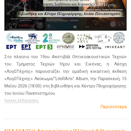
Στο πλαίσιο του 19ου Φεστιβάλ Οπτικοακουστικών Τεχνών
του Τμήματος Τεχνών Ήχου και Εικόνας, η Λέσχη
«ΛογΩΤέχνης» παρουσιάζει την ομαδική εικαστική έκθεση
«ΛογΩΤέχνης» Λεύκωμα/”LiteRArts” Album, την Παρασκευή, 15
Μαΐου 2026 (18:00) στη Βιβλιοθήκη και Κέντρο Πληροφόρησης
του Ιονίου Πανεπιστημίου.
Γενικές Εκδηλώσεις
Περισσότερα