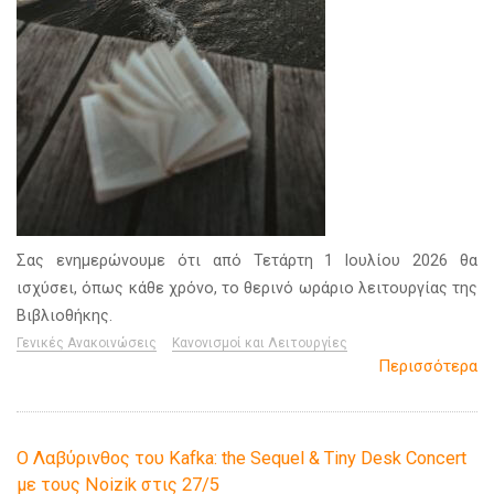
Σας ενημερώνουμε ότι από Τετάρτη 1 Ιουλίου 2026 θα
ισχύσει, όπως κάθε χρόνο, το θερινό ωράριο λειτουργίας της
Βιβλιοθήκης.
Γενικές Ανακοινώσεις
Κανονισμοί και Λειτουργίες
Περισσότερα
Ο Λαβύρινθος του Kafka: the Sequel & Tiny Desk Concert
με τους Noizik στις 27/5