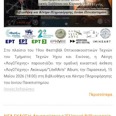
Στο πλαίσιο του 19ου Φεστιβάλ Οπτικοακουστικών Τεχνών
του Τμήματος Τεχνών Ήχου και Εικόνας, η Λέσχη
«ΛογΩΤέχνης» παρουσιάζει την ομαδική εικαστική έκθεση
«ΛογΩΤέχνης» Λεύκωμα/”LiteRArts” Album, την Παρασκευή, 15
Μαΐου 2026 (18:00) στη Βιβλιοθήκη και Κέντρο Πληροφόρησης
του Ιονίου Πανεπιστημίου.
Γενικές Εκδηλώσεις
Περισσότερα