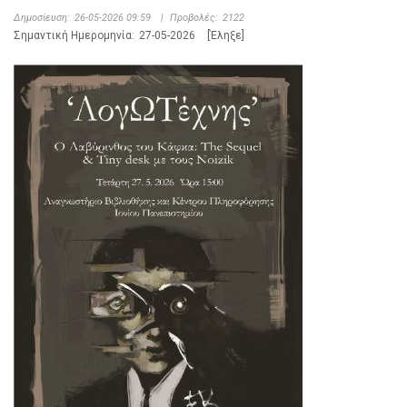
Δημοσίευση:
26-05-2026 09:59
|
Προβολές:
2122
Σημαντική Ημερομηνία:
27-05-2026
[Έληξε]