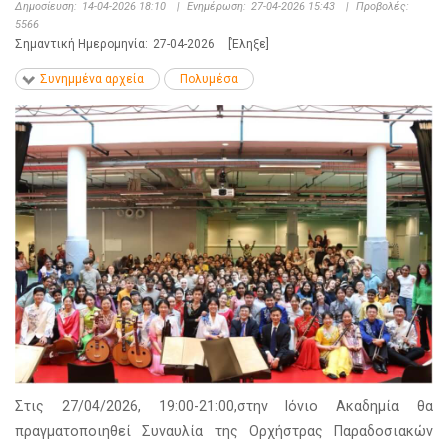
Δημοσίευση:
14-04-2026 18:10
|
Ενημέρωση:
27-04-2026 15:43
|
Προβολές:
5566
Σημαντική Ημερομηνία:
27-04-2026
[Έληξε]
Συνημμένα αρχεία
Πολυμέσα
Στις 27/04/2026, 19:00-21:00,στην Ιόνιο Ακαδημία θα
πραγματοποιηθεί Συναυλία της Ορχήστρας Παραδοσιακών