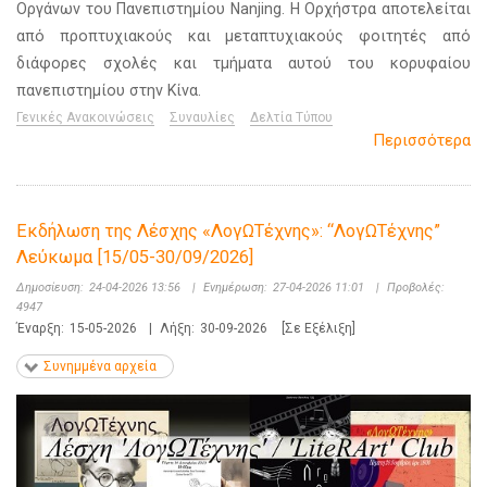
Οργάνων του Πανεπιστημίου Nanjing. Η Ορχήστρα αποτελείται
από προπτυχιακούς και μεταπτυχιακούς φοιτητές από
διάφορες σχολές και τμήματα αυτού του κορυφαίου
πανεπιστημίου στην Κίνα.
Γενικές Ανακοινώσεις
Συναυλίες
Δελτία Τύπου
Περισσότερα
Εκδήλωση της Λέσχης «ΛογΩΤέχνης»: “ΛογΩΤέχνης”
Λεύκωμα [15/05-30/09/2026]
Δημοσίευση:
24-04-2026 13:56
|
Ενημέρωση:
27-04-2026 11:01
|
Προβολές:
4947
Έναρξη:
15-05-2026
|
Λήξη:
30-09-2026
[Σε Εξέλιξη]
Συνημμένα αρχεία