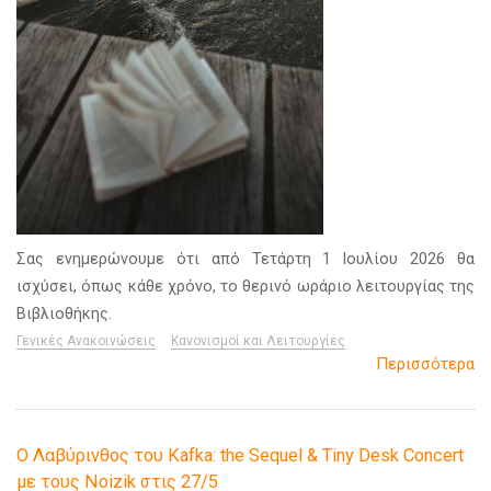
Σας ενημερώνουμε ότι από Τετάρτη 1 Ιουλίου 2026 θα
ισχύσει, όπως κάθε χρόνο, το θερινό ωράριο λειτουργίας της
Βιβλιοθήκης.
Γενικές Ανακοινώσεις
Κανονισμοί και Λειτουργίες
Περισσότερα
Ο Λαβύρινθος του Kafka: the Sequel & Tiny Desk Concert
με τους Noizik στις 27/5