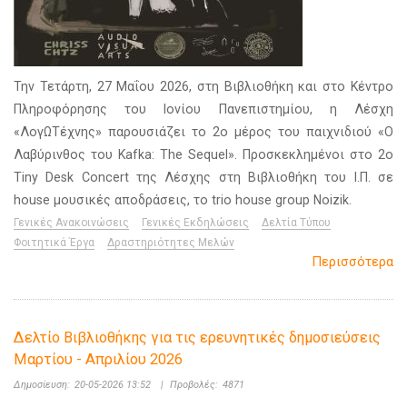
Την Τετάρτη, 27 Μαΐου 2026, στη Βιβλιοθήκη και στο Κέντρο
Πληροφόρησης του Ιονίου Πανεπιστημίου, η Λέσχη
«ΛογΩΤέχνης» παρουσιάζει το 2ο μέρος του παιχνιδιού «Ο
Λαβύρινθος του Kafka: The Sequel». Προσκεκλημένοι στο 2ο
Tiny Desk Concert της Λέσχης στη Βιβλιοθήκη του Ι.Π. σε
house μουσικές αποδράσεις, το trio house group Noizik.
Γενικές Ανακοινώσεις
Γενικές Εκδηλώσεις
Δελτία Τύπου
Φοιτητικά Έργα
Δραστηριότητες Μελών
Περισσότερα
Δελτίο Βιβλιοθήκης για τις ερευνητικές δημοσιεύσεις
Μαρτίου - Απριλίου 2026
Δημοσίευση:
20-05-2026 13:52
|
Προβολές:
4871