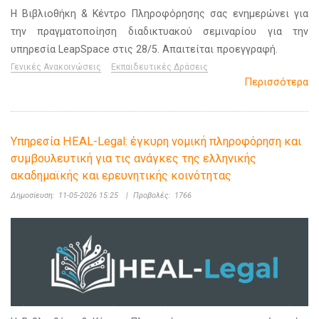
Η Βιβλιοθήκη & Κέντρο Πληροφόρησης σας ενημερώνει για
την πραγματοποίηση διαδικτυακού σεμιναρίου για την
υπηρεσία LeapSpace στις 28/5. Απαιτείται προεγγραφή.
Γενικές Ανακοινώσεις
Εκπαιδευτικές Δράσεις
Περισσότερα
Υπηρεσία HEAL-Legal: έγκυρη νομική πληροφόρηση και
συμβουλευτική για τις ανάγκες της ελληνικής
ακαδημαϊκής και ερευνητικής κοινότητας
Δημοσίευση:
11-05-2026 15:25
|
Προβολές:
1766