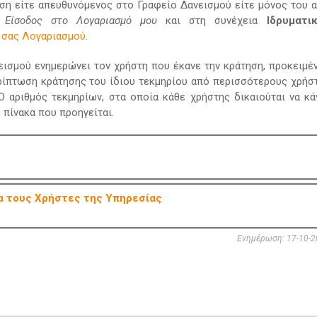
τηση είτε απευθυνόμενος στο Γραφείο Δανεισμού είτε μόνος του 
ς
Είσοδος στο Λογαριασμό μου
και στη συνέχεια
Ιδρυματι
ύ σας Λογαριασμού
.
εισμού ενημερώνει τον χρήστη που έκανε την κράτηση, προκειμέ
περίπτωση κράτησης του ίδιου τεκμηρίου από περισσότερους χρήσ
Ο αριθμός τεκμηρίων, στα οποία κάθε χρήστης δικαιούται να κά
πίνακα που προηγείται.
α τους Χρήστες της Υπηρεσίας
Ενημέρωση: 17-10-2