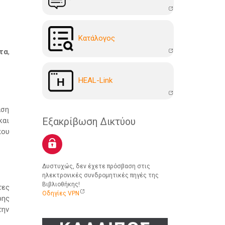
Kατάλογoς
τα
,
HEAL-Link
αση
και
Εξακρίβωση Δικτύου
που
Δυστυχώς, δεν έχετε πρόσβαση στις
ηλεκτρονικές συνδρομητικές πηγές της
Βιβλιοθήκης!
τες
Οδηγίες VPN
ρης
την