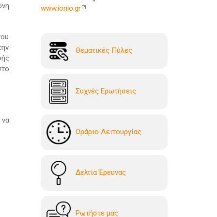
ύνη
www.ionio.gr
νου
την
Θεματικές Πύλες
φής
στο
Συχνές Ερωτήσεις
 να
Ωράριο Λειτουργίας
Δελτία Έρευνας
Ρωτήστε μας