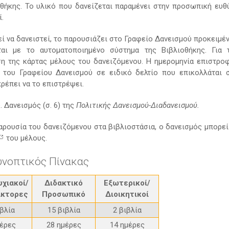
οθήκης. Το υλικό που δανείζεται παραμένει στην προσωπική ευθ
.
εί να δανειστεί, το παρουσιάζει στο Γραφείο Δανεισμού προκειμέ
αι με το αυτοματοποιημένο σύστημα της Βιβλιοθήκης. Για 
ση της κάρτας μέλους του δανειζόμενου. Η ημερομηνία επιστρο
 του Γραφείου Δανεισμού σε ειδικό δελτίο που επικολλάται 
ρέπει να το επιστρέψει.
 Δανεισμός (σ. 6) της
Πολιτικής Δανεισμού-Διαδανεισμού.
παρουσία του δανειζόμενου στα βιβλιοστάσια, ο δανεισμός μπορεί
του μέλους.
υνοπτικός Πίνακας
χιακοί/
Διδακτικό
Εξωτερικοί/
άκτορες
Προσωπικό
Διοικητικοί
ιβλία
15 βιβλία
2 βιβλία
μέρες
28 ημέρες
14 ημέρες