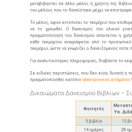
μεταβιβαστεί σε άλλο μέλος ή χρήστη της Βιβλι
του μέλους που το δανείστηκε μέχρι να επιστραφεί
Το μέλος, αφού εντοπίσει το τεκμήριο που επιθυμ
να το χρεωθεί. Ο δανεισμός του υλικού γίνετ
πραγματοποίηση του δανεισμού απαιτείται η χρή
κάθε τεκμηρίου αναγράφεται από το προσωπικό
τεκμήριο, ώστε να γνωρίζει ο δανειζόμενος πότε π
Για αναλυτικότερες πληροφορίες, διαβάστε το κεφ.
Σε ειδικές περιπτώσεις, που δεν είναι δυνατή η 
πραγματοποιηθεί κατόπιν
ηλεκτρονικού αιτήματος
Δικαιώματα Δανεισμού Βιβλίων – Σ
Μεταπτυ
Φοιτητές
Υπ. Διδ
5 βιβλία
15 β
14 ημέρες
28 η