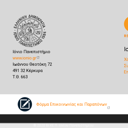
R
Ι
Ιόνιο Πανεπιστήμιο
www.ionio.gr
Χ
Ιωάννου Θεοτόκη 72
Σ
491 32 Κέρκυρα
Ε
Τ.Θ. 663
Φόρμα Επικοινωνίας και Παραπόνων
© 2020 ΒΙ.ΚΕ.Π. Ιονίου Πανεπιστημίου.