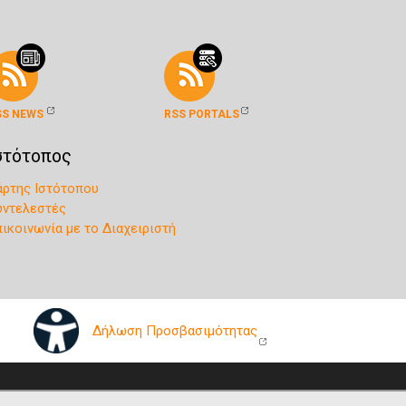
SS NEWS
RSS PORTALS
στότοπος
άρτης Ιστότοπου
υντελεστές
πικοινωνία με το Διαχειριστή
Δήλωση Προσβασιμότητας