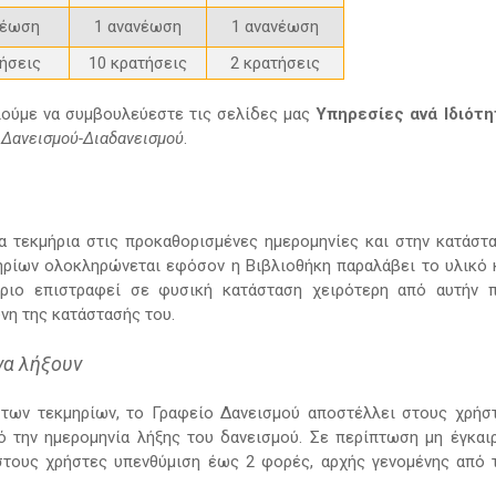
νέωση
1 ανανέωση
1 ανανέωση
τήσεις
10 κρατήσεις
2 κρατήσεις
λούμε να συμβουλεύεστε τις σελίδες μας
Υπηρεσίες ανά Ιδιότη
 Δανεισμού-Διαδανεισμού
.
α τεκμήρια στις προκαθορισμένες ημερομηνίες και στην κατάστ
ηρίων ολοκληρώνεται εφόσον η Βιβλιοθήκη παραλάβει το υλικό 
ήριο επιστραφεί σε φυσική κατάσταση χειρότερη από αυτήν 
νη της κατάστασής του.
να λήξουν
των τεκμηρίων, το Γραφείο Δανεισμού αποστέλλει στους χρήσ
ό την ημερομηνία λήξης του δανεισμού. Σε περίπτωση μη έγκαι
στους χρήστες υπενθύμιση έως 2 φορές, αρχής γενομένης από 