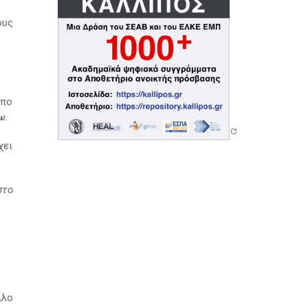
ους
ύπο
ω.
χει
στο
λλο