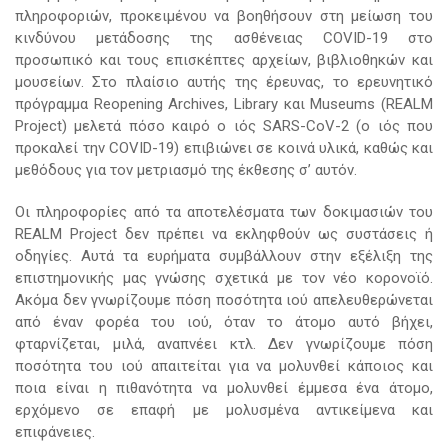
πληροφοριών, προκειμένου να βοηθήσουν στη μείωση του
κινδύνου μετάδοσης της ασθένειας COVID-19 στο
προσωπικό και τους επισκέπτες αρχείων, βιβλιοθηκών και
μουσείων. Στο πλαίσιο αυτής της έρευνας, το ερευνητικό
πρόγραμμα Reopening Archives, Library και Museums (REALM
Project) μελετά πόσο καιρό ο ιός SARS-CoV-2 (ο ιός που
προκαλεί την COVID-19) επιβιώνει σε κοινά υλικά, καθώς και
μεθόδους για τον μετριασμό της έκθεσης σ’ αυτόν.
Οι πληροφορίες από τα αποτελέσματα των δοκιμασιών του
REALM Project δεν πρέπει να εκληφθούν ως συστάσεις ή
οδηγίες. Αυτά τα ευρήματα συμβάλλουν στην εξέλιξη της
επιστημονικής μας γνώσης σχετικά με τον νέο κορονοϊό.
Ακόμα δεν γνωρίζουμε πόση ποσότητα ιού απελευθερώνεται
από έναν φορέα του ιού, όταν το άτομο αυτό βήχει,
φταρνίζεται, μιλά, αναπνέει κτλ. Δεν γνωρίζουμε πόση
ποσότητα του ιού απαιτείται για να μολυνθεί κάποιος και
ποια είναι η πιθανότητα να μολυνθεί έμμεσα ένα άτομο,
ερχόμενο σε επαφή με μολυσμένα αντικείμενα και
επιφάνειες.