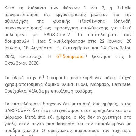
Κατά τη διάρκεια των Φάσεων 1 και 2, η Battelle
πραγματοποίησε έξι εργαστηριακές μελέτες για την
αξιολόγηση της φυσικής εξασθένισης (δηλαδή,
απενεργοποίησης) ως προσέγγιση απολύμανσης για υλικά
μολυσμένα με SARS-CoV-2. Τα αποτελέσματα των
δοκιμασιών 1 έως 5 κυκλοφόρησαν στις 22 Ιουνίου, 20
Ιουλίου, 18 Αυγούστου, 3 Σεπτεμβρίου και 14 Οκτωβρίου
η
2020, αντίστοιχα. Η
6
δοκιμασία
ξεκίνησε στις 8
Οκτωβρίου 2020.
η
Τα υλικά στην 6
δοκιμασία περιελάμβαναν πέντε συχνά
χρησιμοποιούμενα δομικά υλικά: Γυαλί, Μάρμαρο, Laminate,
Ορείχαλκο, Χάλυβα με επικάλυψη πούδρας.
Τα αποτελέσματα δείχνουν ότι μετά από δύο ημέρες, ο ιός
SARS-CoV-2 δεν ήταν ανιχνεύσιμος στον ορείχαλκο και στο
μάρμαρο. Μετά από έξι ημέρες, ο ιός δεν ανιχνεύτηκε στο
γυαλί, στον πάγκο από laminate και τον επικαλυμμένο με
πούδρα χάλυβα. Ο ορείχαλκος παρουσίασε τον ταχύτερο